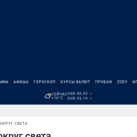
АММА
АФИША
ГОРОСКОП
КУРСЫ ВАЛЮТ
ПРОБКИ
ZODY
И
USD 80,93
СЕЙЧАС
+16°C
EUR 93,19
ОКРУГ СВЕТА
округ света