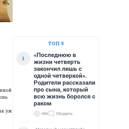
ТОП 5
«Последнюю в
1
жизни четверть
закончил лишь с
одной четверкой».
Родители рассказали
про сына, который
нной 
всю жизнь боролся с
вь 
раком
к уж 
984
Обсудить