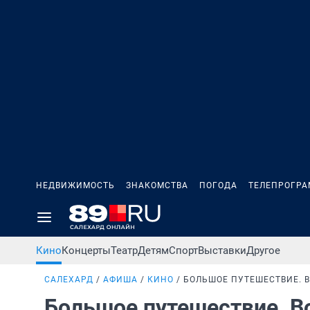
НЕДВИЖИМОСТЬ
ЗНАКОМСТВА
ПОГОДА
ТЕЛЕПРОГР
Кино
Концерты
Театр
Детям
Спорт
Выставки
Другое
САЛЕХАРД
АФИША
КИНО
БОЛЬШОЕ ПУТЕШЕСТВИЕ. В
Большое путешествие. В