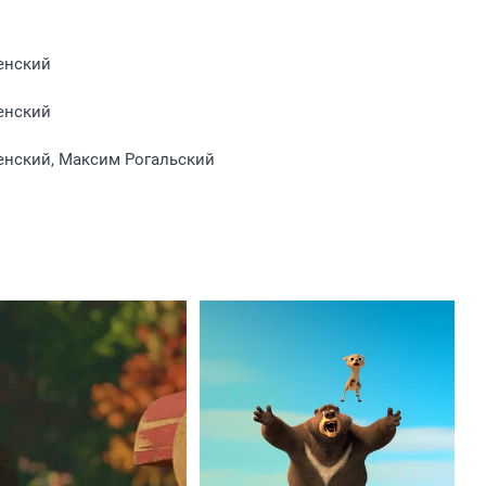
енский
енский
енский, Максим Рогальский