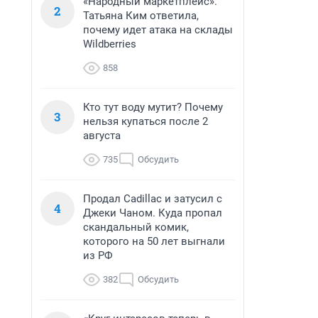
«Народный маркетплейс».
2
Татьяна Ким ответила,
почему идет атака на склады
Wildberries
858
Кто тут воду мутит? Почему
3
нельзя купаться после 2
августа
735
Обсудить
Продал Cadillac и затусил с
4
Джеки Чаном. Куда пропал
скандальный комик,
которого на 50 лет выгнали
из РФ
382
Обсудить