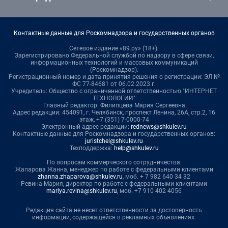
Контактные данные для Роскомнадзора и государственных органов
Сетевое издание «89.ру» (18+).
Зарегистрировано Федеральной службой по надзору в сфере связи,
информационных технологий и массовых коммуникаций
(Роскомнадзор).
Регистрационный номер и дата принятия решения о регистрации: ЭЛ №
ФС 77-84681 от 06.02.2023 г.
Учредитель: Общество с ограниченной ответственностью "ИНТЕРНЕТ
ТЕХНОЛОГИИ"
Главный редактор: Филипцева Мария Сергеевна
Адрес редакции: 454091, г. Челябинск, проспект Ленина, 26А, стр.2, 16
этаж, +7 (351) 7-0000-74
Электронный адрес редакции:
rednews@shkulev.ru
Контактные данные для Роскомнадзора и государственных органов:
juristchel@shkulev.ru
Техподдержка:
help@shkulev.ru
По вопросам коммерческого сотрудничества:
Жапарова Жанна, менеджер по работе с федеральными клиентами
zhanna.zhaparova@shkulev.ru
, моб. + 7 982 640 34 32
Ревина Мария, директор по работе с федеральными клиентами
mariya.revina@shkulev.ru
, моб. +7 910 402 4056
Редакция сайта не несет ответственности за достоверность
информации, содержащейся в рекламных объявлениях.