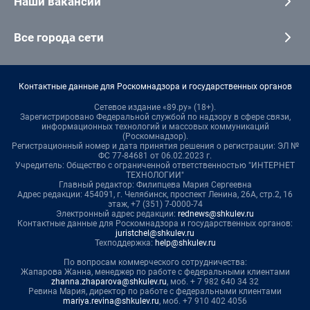
Наши вакансии
Все города сети
Контактные данные для Роскомнадзора и государственных органов
Сетевое издание «89.ру» (18+).
Зарегистрировано Федеральной службой по надзору в сфере связи,
информационных технологий и массовых коммуникаций
(Роскомнадзор).
Регистрационный номер и дата принятия решения о регистрации: ЭЛ №
ФС 77-84681 от 06.02.2023 г.
Учредитель: Общество с ограниченной ответственностью "ИНТЕРНЕТ
ТЕХНОЛОГИИ"
Главный редактор: Филипцева Мария Сергеевна
Адрес редакции: 454091, г. Челябинск, проспект Ленина, 26А, стр.2, 16
этаж, +7 (351) 7-0000-74
Электронный адрес редакции:
rednews@shkulev.ru
Контактные данные для Роскомнадзора и государственных органов:
juristchel@shkulev.ru
Техподдержка:
help@shkulev.ru
По вопросам коммерческого сотрудничества:
Жапарова Жанна, менеджер по работе с федеральными клиентами
zhanna.zhaparova@shkulev.ru
, моб. + 7 982 640 34 32
Ревина Мария, директор по работе с федеральными клиентами
mariya.revina@shkulev.ru
, моб. +7 910 402 4056