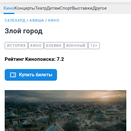
Кино
Концерты
Театр
Детям
Спорт
Выставки
Другое
САЛЕХАРД
АФИША
КИНО
Злой город
ИСТОРИЯ
КИНО
БОЕВИК
ВОЕННЫЙ
12+
Рейтинг Кинопоиска: 7.2
Купить билеты