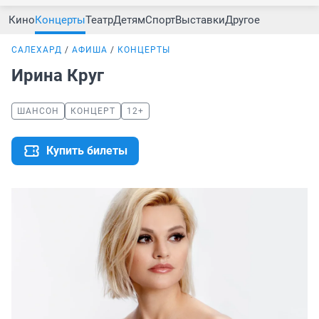
Кино
Концерты
Театр
Детям
Спорт
Выставки
Другое
САЛЕХАРД
АФИША
КОНЦЕРТЫ
Ирина Круг
ШАНСОН
КОНЦЕРТ
12+
Купить билеты