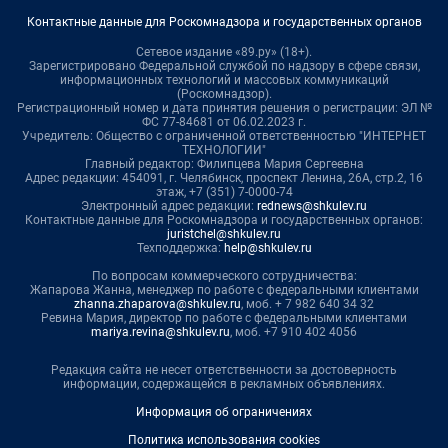
Контактные данные для Роскомнадзора и государственных органов
Сетевое издание «89.ру» (18+).
Зарегистрировано Федеральной службой по надзору в сфере связи,
информационных технологий и массовых коммуникаций
(Роскомнадзор).
Регистрационный номер и дата принятия решения о регистрации: ЭЛ №
ФС 77-84681 от 06.02.2023 г.
Учредитель: Общество с ограниченной ответственностью "ИНТЕРНЕТ
ТЕХНОЛОГИИ"
Главный редактор: Филипцева Мария Сергеевна
Адрес редакции: 454091, г. Челябинск, проспект Ленина, 26А, стр.2, 16
этаж, +7 (351) 7-0000-74
Электронный адрес редакции:
rednews@shkulev.ru
Контактные данные для Роскомнадзора и государственных органов:
juristchel@shkulev.ru
Техподдержка:
help@shkulev.ru
По вопросам коммерческого сотрудничества:
Жапарова Жанна, менеджер по работе с федеральными клиентами
zhanna.zhaparova@shkulev.ru
, моб. + 7 982 640 34 32
Ревина Мария, директор по работе с федеральными клиентами
mariya.revina@shkulev.ru
, моб. +7 910 402 4056
Редакция сайта не несет ответственности за достоверность
информации, содержащейся в рекламных объявлениях.
Информация об ограничениях
Политика использования cookies