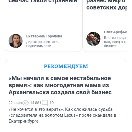
сейчас такой странный
разнес миф о 
советских доро
Олег Арефьев
Екатерина Торопова
Блогер, предпри
директор агентства
владелец в тра
недвижимости
бизнесе
РЕКОМЕНДУЕМ
«Мы начали в самое нестабильное
время»: как многодетная мама из
Архангельска создала свой бизнес
22 часа
14 881
10
«Не хочется в это верить». Как сложилась судьба
«следователя на золотом Lexus» после скандала в
Екатеринбурге