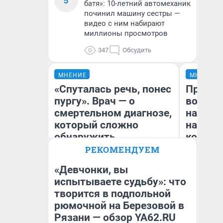
5
батя»: 10-летний автомеханик
починил машину сестры —
видео с ним набирают
миллионы просмотров
347
Обсудить
МНЕНИЕ
МНЕНИЕ
«Спуталась речь, понес
Продаш
пургу». Врач — о
возьмут
смертельном диагнозе,
нам го
который сложно
налого
обнаружить
коснет
даже р
РЕКОМЕНДУЕМ
«Девчонки, вы
Ирина Волкова
испытываете судьбу»: что
Главврач клиники
творится в подпольной
Ан
«Реабилитация доктора
Волковой»
рюмочной на Березовой в
Рязани — обзор YA62.RU