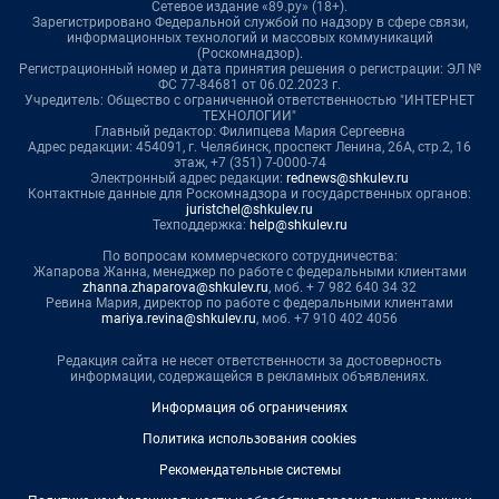
Сетевое издание «89.ру» (18+).
Зарегистрировано Федеральной службой по надзору в сфере связи,
информационных технологий и массовых коммуникаций
(Роскомнадзор).
Регистрационный номер и дата принятия решения о регистрации: ЭЛ №
ФС 77-84681 от 06.02.2023 г.
Учредитель: Общество с ограниченной ответственностью "ИНТЕРНЕТ
ТЕХНОЛОГИИ"
Главный редактор: Филипцева Мария Сергеевна
Адрес редакции: 454091, г. Челябинск, проспект Ленина, 26А, стр.2, 16
этаж, +7 (351) 7-0000-74
Электронный адрес редакции:
rednews@shkulev.ru
Контактные данные для Роскомнадзора и государственных органов:
juristchel@shkulev.ru
Техподдержка:
help@shkulev.ru
По вопросам коммерческого сотрудничества:
Жапарова Жанна, менеджер по работе с федеральными клиентами
zhanna.zhaparova@shkulev.ru
, моб. + 7 982 640 34 32
Ревина Мария, директор по работе с федеральными клиентами
mariya.revina@shkulev.ru
, моб. +7 910 402 4056
Редакция сайта не несет ответственности за достоверность
информации, содержащейся в рекламных объявлениях.
Информация об ограничениях
Политика использования cookies
Рекомендательные системы