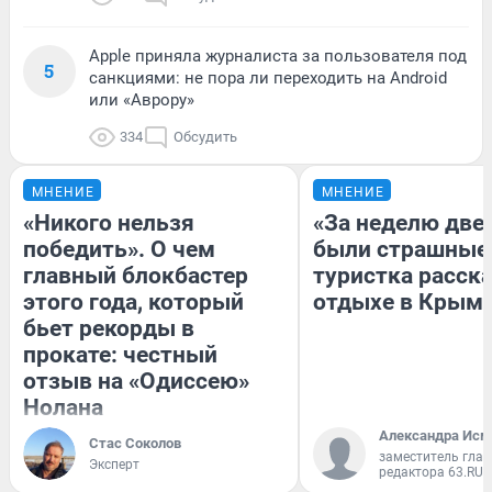
Apple приняла журналиста за пользователя под
5
санкциями: не пора ли переходить на Android
или «Аврору»
334
Обсудить
МНЕНИЕ
МНЕНИЕ
«Никого нельзя
«За неделю две
победить». О чем
были страшные
главный блокбастер
туристка расска
этого года, который
отдыхе в Крым
бьет рекорды в
прокате: честный
отзыв на «Одиссею»
Нолана
Александра Исм
Стас Соколов
заместитель глав
Эксперт
редактора 63.RU