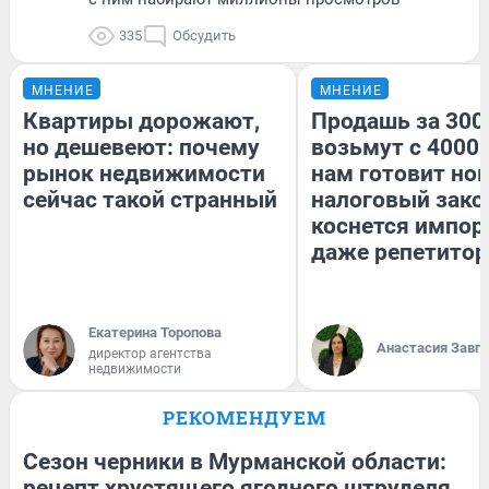
335
Обсудить
МНЕНИЕ
МНЕНИЕ
Квартиры дорожают,
Продашь за 3000
но дешевеют: почему
возьмут с 4000.
рынок недвижимости
нам готовит но
сейчас такой странный
налоговый зако
коснется импор
даже репетитор
Екатерина Торопова
Анастасия Завг
директор агентства
недвижимости
РЕКОМЕНДУЕМ
Сезон черники в Мурманской области:
рецепт хрустящего ягодного штруделя