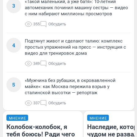
«Такой маленький, а уже батя»: 10-летний
3
автомеханик починил машину сестры — видео
с ним набирают миллионы просмотров
355
Обсудить
Подтянут живот и сделают талию: комплекс
4
простых упражнений на пресс — инструкция с
видео для тренировок дома
349
Обсудить
«Мужчина без рубашки, в окровавленной
5
майке»: как Москва пережила взрыв у
сталинской высотки — репортаж
337
Обсудить
МНЕНИЕ
МНЕНИЕ
Колобок-колобок, я
Наследие, кото
тебя боюсь! Ради чего
чудом не разва