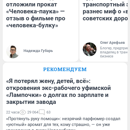
отложили прокат
транспортный э
«Человека-паука» —
разнес миф о «
отзыв о фильме про
советских доро
«человека-булку»
Олег Арефьев
Блогер, предприн
Надежда Губарь
владелец в тран
бизнесе
РЕКОМЕНДУЕМ
«Я потерял жену, детей, всё»:
откровения экс-рабочего уфимской
«Лампочки» о долгах по зарплате и
закрытии завода
22 часа
29 064
63
«Протянуть руку помощи»: незрячий парфюмер создал
«уютный» аромат для тех, кому страшно, — он уже