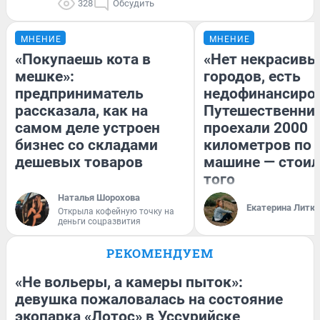
328
Обсудить
МНЕНИЕ
МНЕНИЕ
«Покупаешь кота в
«Нет некрасивы
мешке»:
городов, есть
предприниматель
недофинансиро
рассказала, как на
Путешественни
самом деле устроен
проехали 2000
бизнес со складами
километров по 
дешевых товаров
машине — стоил
того
Наталья Шорохова
Екатерина Литк
Открыла кофейную точку на
деньги соцразвития
РЕКОМЕНДУЕМ
«Не вольеры, а камеры пыток»:
девушка пожаловалась на состояние
экопарка «Лотос» в Уссурийске