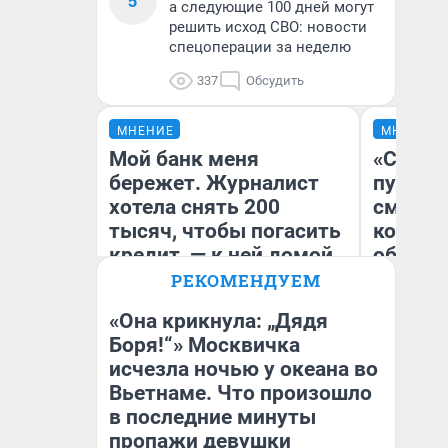
5
а следующие 100 дней могут
решить исход СВО: новости
спецоперации за неделю
337
Обсудить
МНЕНИЕ
МНЕНИЕ
Мой банк меня
«Спутал
бережет. Журналист
пургу».
хотела снять 200
смерте
тысяч, чтобы погасить
которы
кредит, — к ней домой
обнару
приехала служба
РЕКОМЕНДУЕМ
безопасности
«Она крикнула: „Дядя
Ир
Боря!“» Москвичка
Гл
Ксения Владимирская
исчезла ночью у океана во
«Р
Автор мнения
Во
Вьетнаме. Что произошло
в последние минуты
пропажи девушки