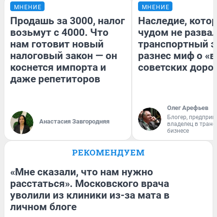
МНЕНИЕ
МНЕНИЕ
Продашь за 3000, налог
Наследие, кото
возьмут с 4000. Что
чудом не разва
нам готовит новый
транспортный э
налоговый закон — он
разнес миф о «
коснется импорта и
советских доро
даже репетиторов
Олег Арефьев
Блогер, предприн
Анастасия Завгородняя
владелец в тран
бизнесе
РЕКОМЕНДУЕМ
«Мне сказали, что нам нужно
расстаться». Московского врача
уволили из клиники из-за мата в
личном блоге