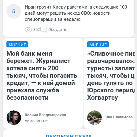
Иран грозит Киеву ракетами, а следующие 100
5
дней могут решить исход СВО: новости
спецоперации за неделю
352
Обсудить
МНЕНИЕ
МНЕНИЕ
Мой банк меня
«Сливочное пив
бережет. Журналист
разочаровало»:
хотела снять 200
туристы заплат
тысяч, чтобы погасить
тысяч, чтобы ц
кредит, — к ней домой
день гулять по 
приехала служба
Юрского период
безопасности
Хогвартсу
Ксения Владимирская
Яна Шаламова
Автор мнения
РЕКОМЕНДУЕМ