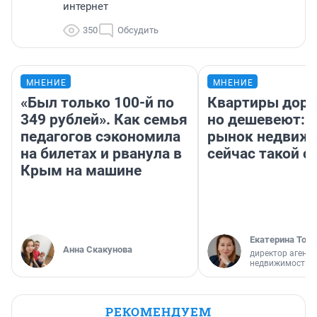
интернет
350
Обсудить
МНЕНИЕ
МНЕНИЕ
«Был только 100-й по
Квартиры дор
349 рублей». Как семья
но дешевеют: 
педагогов сэкономила
рынок недвиж
на билетах и рванула в
сейчас такой 
Крым на машине
Екатерина Торо
Анна Скакунова
директор агентс
недвижимости
РЕКОМЕНДУЕМ