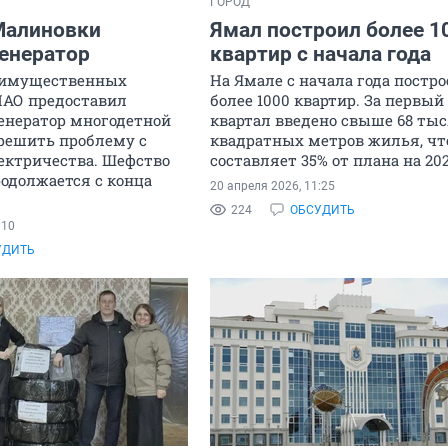
ГОРОД
Малиновки
Ямал построил более 1
генератор
квартир с начала года
 имущественных
На Ямале с начала года постро
АО предоставил
более 1000 квартир. За первый
енератор многодетной
квартал введено свыше 68 ты
 решить проблему с
квадратных метров жилья, чт
ектричества. Шефство
составляет 35% от плана на 202
одолжается с конца
20 апреля 2026, 11:25
224
ОБСУДИТЬ
:10
УДИТЬ