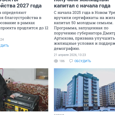
йства 2027 года
капитал с начала года
а определяют
С начала 2025 года в Новом Ур
ля благоустройства в
вручили сертификаты на жи
лосование в рамках
капитал 50 молодым семьям.
проекта продлится до 12
Программа, запущенная по
поручению губернатора Дмит
Артюхова, призвана улучшить
:24
жилищные условия и поддер
УДИТЬ
демографию.
21 апреля 2026, 13:23
186
ОБСУДИТЬ