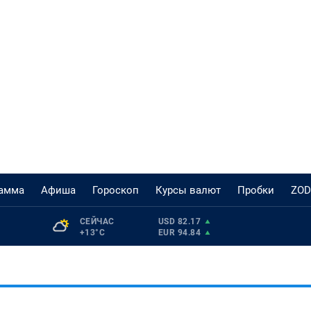
рамма
Афиша
Гороскоп
Курсы валют
Пробки
ZOD
СЕЙЧАС 
USD 82.17
+13°С
EUR 94.84