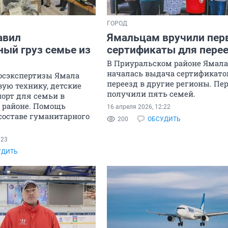
ГОРОД
авил
Ямальцам вручили пер
ный груз семье из
сертификаты для пере
В Приуральском районе Ямала
началась выдача сертификато
осэкспертизы Ямала
переезд в другие регионы. П
ую технику, детские
получили пять семей.
порт для семьи в
 районе. Помощь
16 апреля 2026, 12:22
составе гуманитарного
200
ОБСУДИТЬ
:23
УДИТЬ