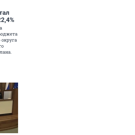
тал
22,4%
а
бюджета
 округа
то
лана.