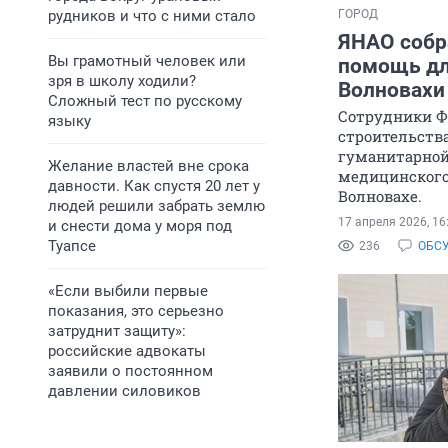
рудников и что с ними стало
ГОРОД
ЯНАО собр
Вы грамотный человек или
помощь дл
зря в школу ходили?
Волновахи
Сложный тест по русскому
Сотрудники 
языку
строительств
гуманитарно
Желание властей вне срока
медицинского
давности. Как спустя 20 лет у
Волновахе.
людей решили забрать землю
17 апреля 2026, 16
и снести дома у моря под
Туапсе
236
ОБС
«Если выбили первые
показания, это серьезно
затруднит защиту»:
российские адвокаты
заявили о постоянном
давлении силовиков