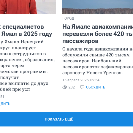
ГОРОД
х специалистов
На Ямале авиакомпани
 Ямал в 2025 году
перевезли более 420 т
пассажиров
ду Ямало-Ненецкий
круг планирует
С начала года авиакомпании н
новых сотрудников в
обслужили свыше 420 тысяч
хранения, образования,
пассажиров. Наибольший
орта через
пассажиропоток зафиксирован
земские программы.
аэропорту Нового Уренгоя.
получат
15 апреля 2026, 09:54
ые выплаты до двух
232
ОБСУДИТЬ
блей при усл
:51
УДИТЬ
ПОКАЗАТЬ ЕЩЁ