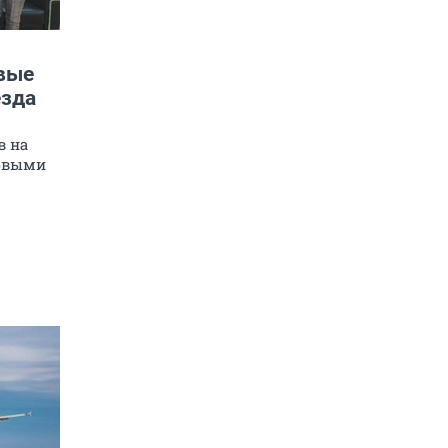
вые
езда
в на
ервыми