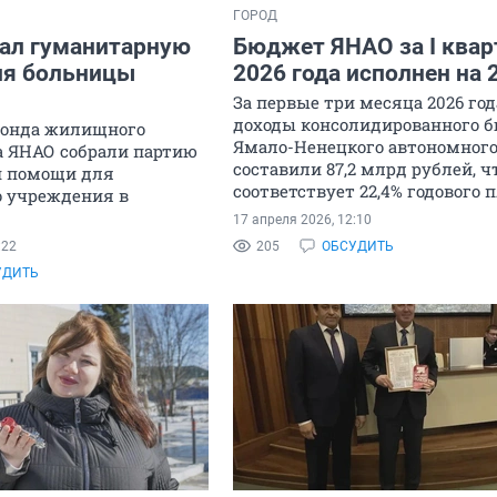
ГОРОД
ал гуманитарную
Бюджет ЯНАО за I квар
я больницы
2026 года исполнен на 
За первые три месяца 2026 год
доходы консолидированного 
Фонда жилищного
Ямало-Ненецкого автономного
а ЯНАО собрали партию
составили 87,2 млрд рублей, ч
й помощи для
соответствует 22,4% годового п
 учреждения в
17 апреля 2026, 12:10
:22
205
ОБСУДИТЬ
УДИТЬ