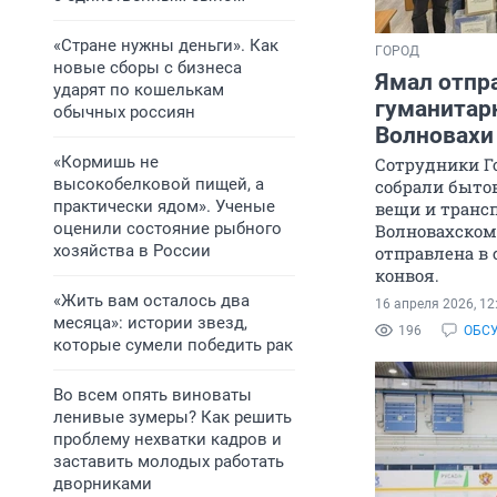
«Стране нужны деньги». Как
ГОРОД
новые сборы с бизнеса
Ямал отпр
ударят по кошелькам
гуманитар
обычных россиян
Волновахи
«Кормишь не
Сотрудники Г
высокобелковой пищей, а
собрали бытов
практически ядом». Ученые
вещи и транс
оценили состояние рыбного
Волновахском
хозяйства в России
отправлена в 
конвоя.
«Жить вам осталось два
16 апреля 2026, 12
месяца»: истории звезд,
196
ОБС
которые сумели победить рак
Во всем опять виноваты
ленивые зумеры? Как решить
проблему нехватки кадров и
заставить молодых работать
дворниками