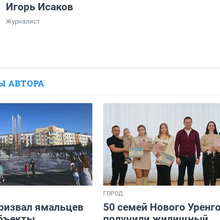
Игорь Исаков
Журналист
Ы АВТОРА
ГОРОД
ризвал ямальцев
50 семей Нового Уренг
бъекты
получили жилищный