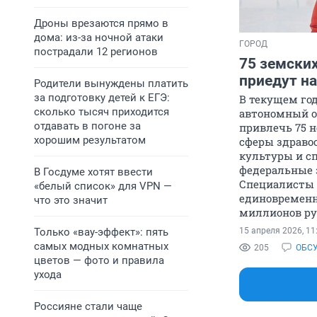
Дроны врезаются прямо в
дома: из-за ночной атаки
ГОРОД
пострадали 12 регионов
75 земски
приедут на
Родители вынуждены платить
за подготовку детей к ЕГЭ:
В текущем го
сколько тысяч приходится
автономный о
отдавать в погоне за
привлечь 75 
хорошим результатом
сферы здравоо
культуры и сп
федеральные 
В Госдуме хотят ввести
Специалисты 
«белый список» для VPN —
единовременн
что это значит
миллионов ру
Только «вау-эффект»: пять
15 апреля 2026, 11
самых модных комнатных
205
ОБС
цветов — фото и правила
ухода
Россияне стали чаще