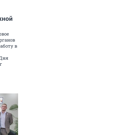
жной
рвое
рганов
аботу в
«Дня
г