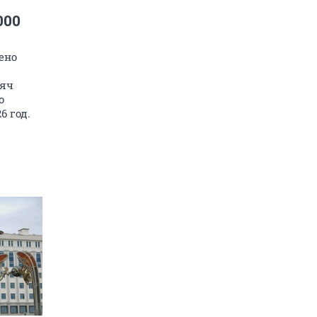
000
ено
сяч
о
6 год.