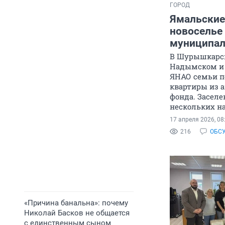
ГОРОД
Ямальские
новоселье
муниципал
В Шурышкарск
Надымском и 
ЯНАО семьи п
квартиры из 
фонда. Засел
нескольких н
17 апреля 2026, 08
216
ОБС
«Причина банальна»: почему
Николай Басков не общается
с единственным сыном