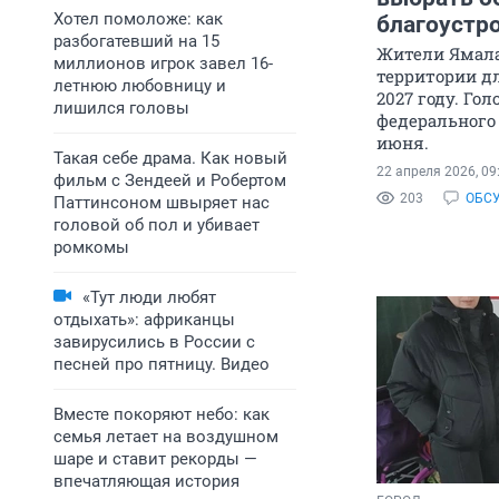
Хотел помоложе: как
благоустро
разбогатевший на 15
Жители Ямал
миллионов игрок завел 16-
территории д
летнюю любовницу и
2027 году. Го
лишился головы
федерального 
июня.
Такая себе драма. Как новый
22 апреля 2026, 09
фильм с Зендеей и Робертом
203
ОБС
Паттинсоном швыряет нас
головой об пол и убивает
ромкомы
«Тут люди любят
отдыхать»: африканцы
завирусились в России с
песней про пятницу. Видео
Вместе покоряют небо: как
семья летает на воздушном
шаре и ставит рекорды —
впечатляющая история