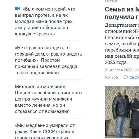
ГОРОД
Семья из 
«Был комментарий, что
выиграл протез, а не я»:
получила 
молодая мама после трех
Департамент
ампутаций победила на
отношений ЯН
конкурсе красоты
бензиновый г
семье, чтобы
«Не страшно заходить в
перебоями эл
горящий дом, страшно видеть
над семьёй пр
погибших». Простой
2025 года.
пожарный завоевал сердца
21 апреля 2026, 12
тысяч подписчиков
206
ОБС
Миллион за молчание.
Пациента реабилитационного
центра мучили и унижали
вместо лечения, но он
отказался от возмездия
«Мы медленно умирали от
рака». Как в СССР строили
города вокруг урановых