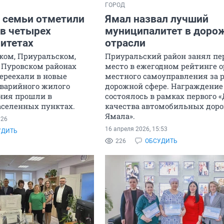
ГОРОД
 семьи отметили
Ямал назвал лучший
 в четырех
муниципалитет в доро
итетах
отрасли
ом, Приуральском,
Приуральский район занял пе
Пуровском районах
место в ежегодном рейтинге о
ереехали в новые
местного самоуправления за р
аварийного жилого
дорожной сфере. Награждение
ения прошли в
состоялось в рамках первого 
аселенных пунктах.
качества автомобильных доро
Ямала».
:26
16 апреля 2026, 15:53
УДИТЬ
226
ОБСУДИТЬ