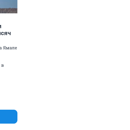
и
ысяч
а Ямале
 в