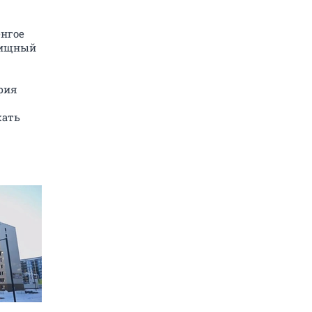
енгое
лищный
рия
жать