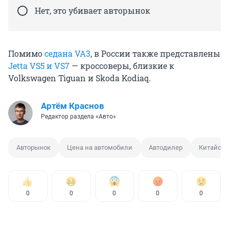
Нет, это убивает авторынок
Помимо
седана VA3
, в России также представлены
Jetta VS5 и VS7
— кроссоверы, близкие к
Volkswagen Tiguan и Skoda Kodiaq.
Артём Краснов
Редактор раздела «Авто»
Авторынок
Цена на автомобили
Автодилер
Китайски
0
0
0
0
0