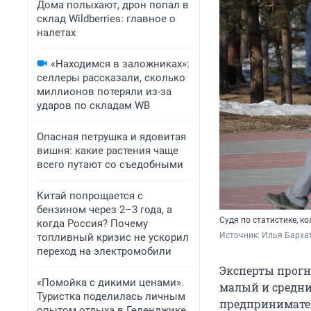
Дома полыхают, дрон попал в
склад Wildberries: главное о
налетах
«Находимся в заложниках»:
селлеры рассказали, сколько
миллионов потеряли из-за
ударов по складам WB
Опасная петрушка и ядовитая
вишня: какие растения чаще
всего путают со съедобными
Китай попрощается с
бензином через 2–3 года, а
Судя по статистике, к
когда Россия? Почему
Источник: 
Илья Бархат
топливный кризис не ускорил
переход на электромобили
Эксперты прогн
«Помойка с дикими ценами».
малый и средний
Туристка поделилась личным
предпринимател
опытом отдыха в Геленджике