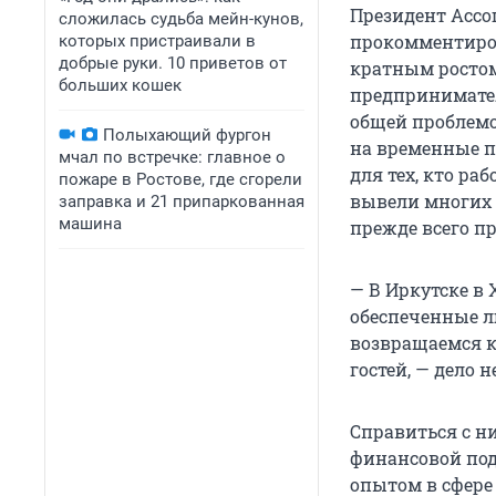
Президент Ассо
сложилась судьба мейн-кунов,
прокомментиров
которых пристраивали в
добрые руки. 10 приветов от
кратным ростом
больших кошек
предпринимател
общей проблемо
Полыхающий фургон
на временные п
мчал по встречке: главное о
для тех, кто ра
пожаре в Ростове, где сгорели
вывели многих 
заправка и 21 припаркованная
машина
прежде всего п
— В Иркутске в
обеспеченные лю
возвращаемся к
гостей, — дело н
Справиться с н
финансовой под
опытом в сфере