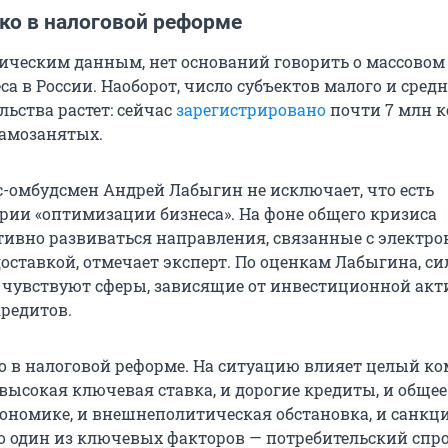
ко в налоговой реформе
тическим данным, нет оснований говорить о массовом
а в России. Наоборот, число субъектов малого и средн
ьства растет: сейчас
зарегистрировано
почти 7 млн 
самозанятых.
с-омбудсмен Андрей Лабыгин не исключает, что есть
рии «оптимизации бизнеса». На фоне общего кризиса
ивно развиваться направления, связанные с электр
оставкой, отмечает эксперт. По оценкам Лабыгина, си
 чувствуют сферы, зависящие от инвестиционной акт
кредитов.
ко в налоговой реформе. На ситуацию влияет целый к
 высокая ключевая ставка, и дорогие кредиты, и общее
кономике, и внешнеполитическая обстановка, и санк
о один из ключевых факторов — потребительский спро