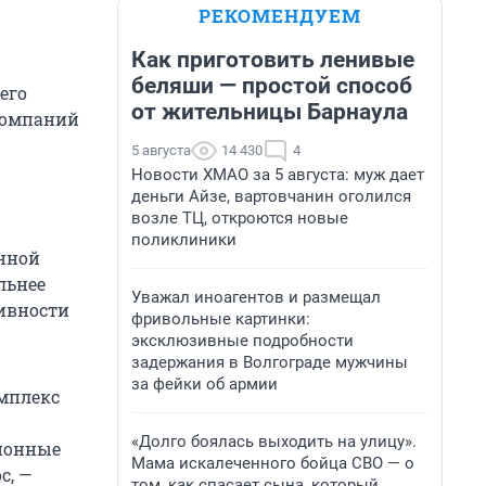
РЕКОМЕНДУЕМ
Как приготовить ленивые
беляши — простой способ
его
от жительницы Барнаула
компаний
5 августа
14 430
4
Новости ХМАО за 5 августа: муж дает
деньги Айзе, вартовчанин оголился
возле ТЦ, откроются новые
поликлиники
онной
льнее
Уважал иноагентов и размещал
ивности
фривольные картинки:
эксклюзивные подробности
задержания в Волгограде мужчины
за фейки об армии
омплекс
«Долго боялась выходить на улицу».
ционные
Мама искалеченного бойца СВО — о
с, —
том, как спасает сына, который