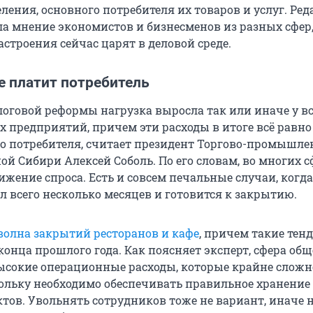
ления, основного потребителя их товаров и услуг. Ре
ала мнение экономистов и бизнесменов из разных сфер
астроения сейчас царят в деловой среде.
ге платит потребитель
логовой реформы нагрузка выросла так или иначе у в
х предприятий, причем эти расходы в итоге всё равн
о потребителя, считает президент Торгово-промышл
й Сибири Алексей Соболь. По его словам, во многих с
ижение спроса. Есть и совсем печальные случаи, когд
л всего несколько месяцев и готовится к закрытию.
волна закрытий ресторанов и кафе
, причем такие тен
конца прошлого года. Как поясняет эксперт, сфера об
ысокие операционные расходы, которые крайне сложн
кольку необходимо обеспечивать правильное хранение
ктов. Увольнять сотрудников тоже не вариант, иначе 