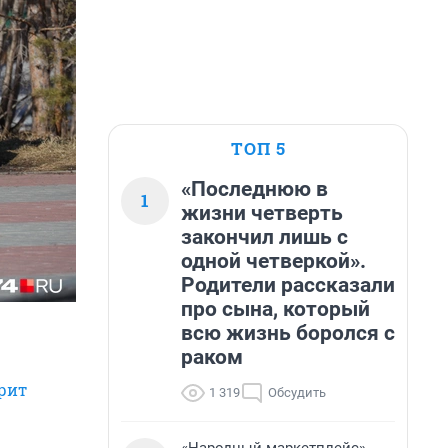
ТОП 5
«Последнюю в
1
жизни четверть
закончил лишь с
одной четверкой».
Родители рассказали
про сына, который
всю жизнь боролся с
раком
рит
1 319
Обсудить