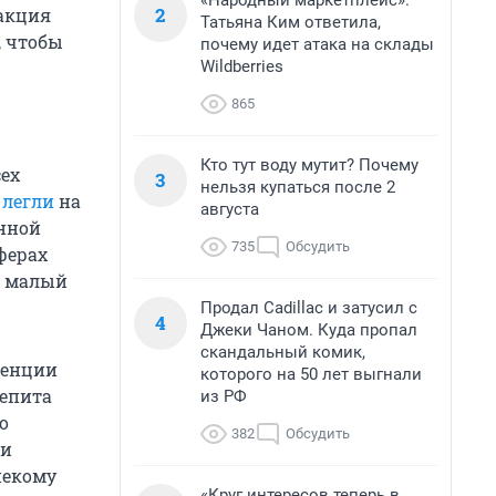
«Народный маркетплейс».
2
дакция
Татьяна Ким ответила,
, чтобы
почему идет атака на склады
Wildberries
865
Кто тут воду мутит? Почему
сех
3
нельзя купаться после 2
о
легли
на
августа
енной
735
Обсудить
ферах
а малый
Продал Cadillac и затусил с
4
Джеки Чаном. Куда пропал
скандальный комик,
денции
которого на 50 лет выгнали
щепита
из РФ
о
382
Обсудить
 и
некому
«Круг интересов теперь в