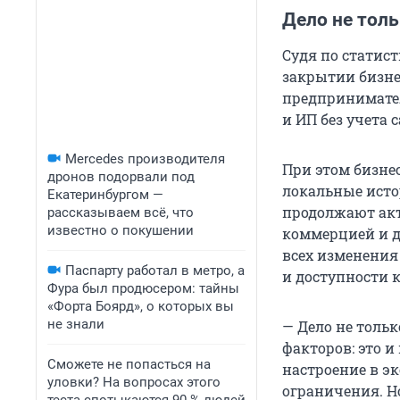
Дело не толь
Судя по статис
закрытии бизнес
предпринимател
и ИП без учета 
Mercedes производителя
При этом бизне
дронов подорвали под
локальные исто
Екатеринбургом —
продолжают акт
рассказываем всё, что
известно о покушении
коммерцией и д
всех изменения
Паспарту работал в метро, а
и доступности 
Фура был продюсером: тайны
«Форта Боярд», о которых вы
не знали
— Дело не толь
факторов: это и
Сможете не попасться на
настроение в э
уловки? На вопросах этого
ограничения. Н