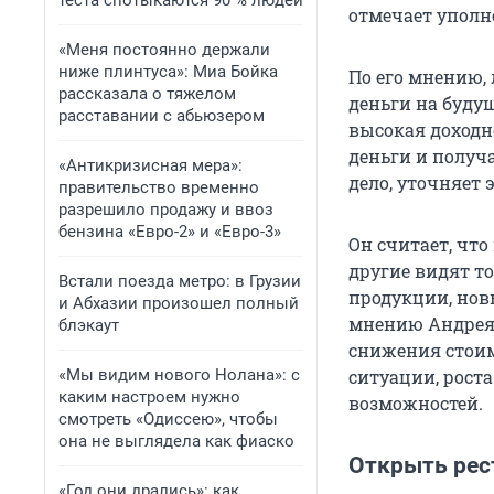
теста спотыкаются 90 % людей
отмечает уполн
«Меня постоянно держали
ниже плинтуса»: Миа Бойка
По его мнению,
рассказала о тяжелом
деньги на будущ
расставании с абьюзером
высокая доходн
деньги и получ
«Антикризисная мера»:
дело, уточняет 
правительство временно
разрешило продажу и ввоз
бензина «Евро-2» и «Евро-3»
Он считает, чт
другие видят то
Встали поезда метро: в Грузии
продукции, нов
и Абхазии произошел полный
мнению Андрея 
блэкаут
снижения стои
«Мы видим нового Нолана»: с
ситуации, рост
каким настроем нужно
возможностей.
смотреть «Одиссею», чтобы
она не выглядела как фиаско
Открыть рес
«Год они дрались»: как