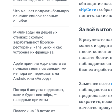
обнищание насе
«
ИрСити
» собр
Что мешает получать большую
понять, какие н
пенсию: список главных
ошибок
За всё в ито
Миллиарды на дешевых
стейках: сколько
В результате на
зарабатывают fix-price-
малых и средни
рестораны «The Бык» и как
плечи конечног
устроена их франшиза
палаты Восточно
наблюдается сн
Apple приняла журналиста за
пользователя под санкциями:
бизнес отработа
не пора ли переходить на
Android или «Аврору»
Заметнее всего
наблюдаются с 
Погода 6 августа подскажет,
каким будет сентябрь, —
предполагает в
народные приметы
сократить, пос
качество проду
Подарок на 18-летие от