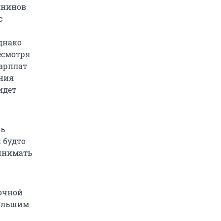
янинов
с
днако
есмотря
зарплат
ения
идет
нь
 будто
ринимать
точной
большим