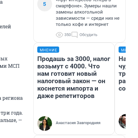
На
5
смартфоне». Зумеры нашли
замены алкогольной
зависимости — среди них не
только кофе и интернет
телей
350
Обсудить
МНЕНИЕ
МНЕНИ
Продашь за 3000, налог
Насле
рых
возьмут с 4000. Что
чудом
ами МСП
нам готовит новый
транс
налоговый закон — он
разне
коснется импорта и
совет
даже репетиторов
а региона
три года.
дальше, —
Анастасия Завгородняя