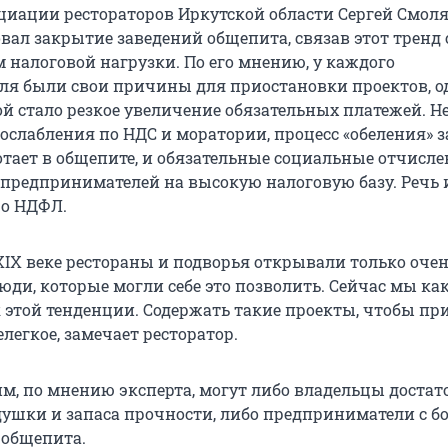
циации рестораторов Иркутской области Сергей Смол
ал закрытие заведений общепита, связав этот тренд 
 налоговой нагрузки. По его мнению, у каждого
я были свои причины для приостановки проектов, о
й стало резкое увеличение обязательных платежей. Н
ослабления по НДС и моратории, процесс «обеления» 
ботает в общепите, и обязательные социальные отчисл
предпринимателей на высокую налоговую базу. Речь 
ро НДФЛ.
 XIX веке рестораны и подворья открывали только оче
ди, которые могли себе это позволить. Сейчас мы как
 этой тенденции. Содержать такие проекты, чтобы п
елегкое, замечает ресторатор.
им, по мнению эксперта, могут либо владельцы доста
ушки и запаса прочности, либо предприниматели с 
 общепита.