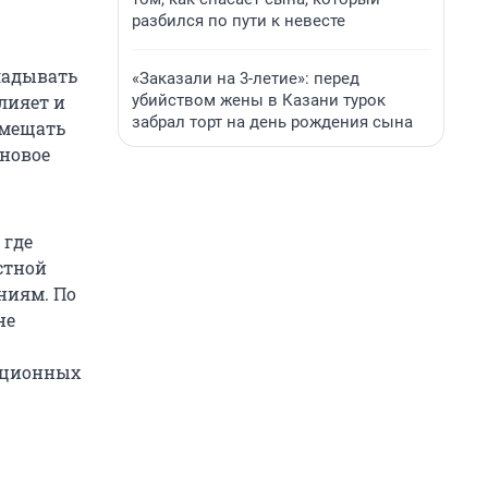
разбился по пути к невесте
ладывать
«Заказали на 3-летие»: перед
убийством жены в Казани турок
лияет и
забрал торт на день рождения сына
змещать
 новое
 где
стной
ниям. По
не
тиционных