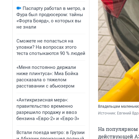
Паспарту работал в метро, а
Фура был продюсером: тайны
«Форта Боярд», о которых вы
не знали
Сможете не попасться на
уловки? На вопросах этого
теста спотыкаются 90 % людей
«Меня постоянно держали
ниже плинтуса»: Миа Бойка
рассказала о тяжелом
расставании с абьюзером
«Антикризисная мера»:
правительство временно
Владельцам маленьких
разрешило продажу и ввоз
Источник: 
Евгений Вдо
бензина «Евро-2» и «Евро-3»
На популярном 
Встали поезда метро: в Грузии
действующей АЗ
и Абхазии произошел полный