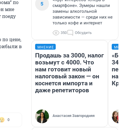
рома“ по
5
смартфоне». Зумеры нашли
он мне
замены алкогольной
т поеду
зависимости — среди них не
только кофе и интернет
350
Обсудить
 по цене,
прибыли в
МНЕНИЕ
МНЕНИ
Продашь за 3000, налог
«Был 
возьмут с 4000. Что
349 р
нам готовит новый
педаг
налоговый закон — он
на бил
коснется импорта и
Крым 
даже репетиторов
Анастасия Завгородняя
0