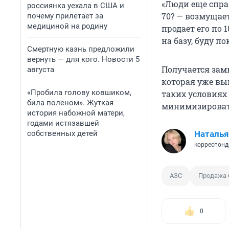
«Люди еще спраш
россиянка уехала в США и
70? — возмущает
почему прилетает за
медициной на родину
продает его по 
на базу, буду по
Смертную казнь предложили
вернуть — для кого. Новости 5
Получается зам
августа
которая уже вы
«Пробила голову ковшиком,
таких условиях 
била поленом». Жуткая
минимизироват
история набожной матери,
годами истязавшей
собственных детей
Наталья
корреспонд
АЗС
Продажа 
0