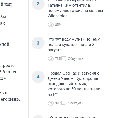
«Народный маркетплейс».
2
ый ход
Татьяна Ким ответила,
почему идет атака на склады
Wildberries
обы
а с
859
Кто тут воду мутит? Почему
3
льной
нельзя купаться после 2
августа
735
Обсудить
 просто
 бизнес.
Продал Cadillac и затусил с
4
тв».
Джеки Чаном. Куда пропал
скандальный комик,
которого на 50 лет выгнали
имые
из РФ
 его цены
382
Обсудить
«Круг интересов теперь в