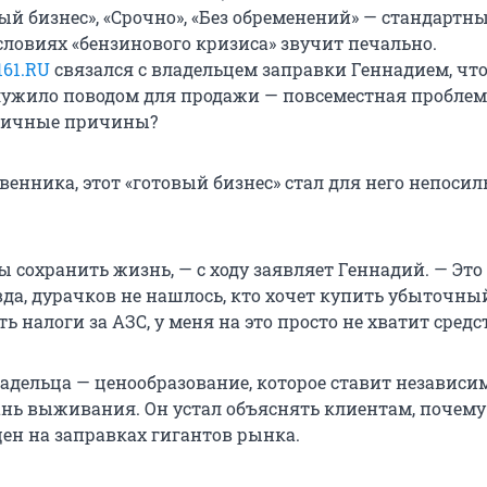
й бизнес», «Срочно», «Без обременений» — стандартн
словиях «бензинового кризиса» звучит печально.
161.RU
связался с владельцем заправки Геннадием, чт
служило поводом для продажи — повсеместная проблем
личные причины?
венника, этот «готовый бизнес» стал для него непоси
ы сохранить жизнь, — с ходу заявляет Геннадий. — Это
вда, дурачков не нашлось, кто хочет купить убыточный
ть налоги за АЗС, у меня на это просто не хватит средс
ладельца — ценообразование, которое ставит независ
ань выживания. Он устал объяснять клиентам, почему
цен на заправках гигантов рынка.