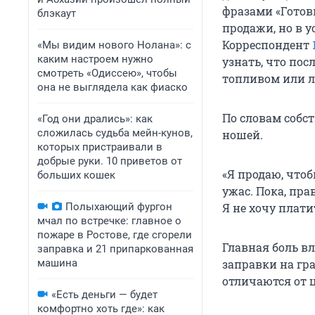
фразами «Готовы
блэкаут
продажи, но в у
Корреспондент
«Мы видим нового Нолана»: с
каким настроем нужно
узнать, что по
смотреть «Одиссею», чтобы
топливом или 
она не выглядела как фиаско
По словам собст
«Год они дрались»: как
сложилась судьба мейн-кунов,
ношей.
которых пристраивали в
добрые руки. 10 приветов от
«Я продаю, чтоб
больших кошек
ужас. Пока, пра
Полыхающий фургон
Я не хочу плати
мчал по встречке: главное о
пожаре в Ростове, где сгорели
Главная боль в
заправка и 21 припаркованная
машина
заправки на гр
отличаются от 
«Есть деньги — будет
комфортно хоть где»: как