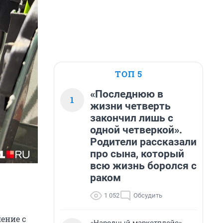
ТОП 5
«Последнюю в
1
жизни четверть
закончил лишь с
одной четверкой».
Родители рассказали
про сына, который
всю жизнь боролся с
раком
1 052
Обсудить
ение с