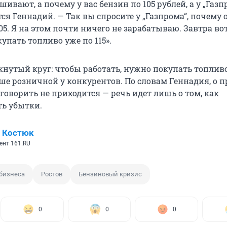
ивают, а почему у вас бензин по 105 рублей, а у „Газп
ся Геннадий. — Так вы спросите у „Газпрома“, почему 
105. Я на этом почти ничего не зарабатываю. Завтра во
купать топливо уже по 115».
кнутый круг: чтобы работать, нужно покупать топливо
ше розничной у конкурентов. По словам Геннадия, о 
говорить не приходится — речь идет лишь о том, как
ь убытки.
 Костюк
ент 161.RU
бизнеса
Ростов
Бензиновый кризис
0
0
0