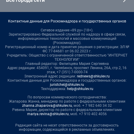
Все города сети
Контактные данные для Роскомнадзора и государственных органов
Сетевое издание «89.ру» (18+).
Зарегистрировано Федеральной службой по надзору в сфере связи,
информационных технологий и массовых коммуникаций
(Роскомнадзор).
Регистрационный номер и дата принятия решения о регистрации: ЭЛ №
ФС 77-84681 от 06.02.2023 г.
Учредитель: Общество с ограниченной ответственностью "ИНТЕРНЕТ
ТЕХНОЛОГИИ"
Главный редактор: Филипцева Мария Сергеевна
Адрес редакции: 454091, г. Челябинск, проспект Ленина, 26А, стр.2, 16
этаж, +7 (351) 7-0000-74
Электронный адрес редакции:
rednews@shkulev.ru
Контактные данные для Роскомнадзора и государственных органов:
juristchel@shkulev.ru
Техподдержка:
help@shkulev.ru
По вопросам коммерческого сотрудничества:
Жапарова Жанна, менеджер по работе с федеральными клиентами
zhanna.zhaparova@shkulev.ru
, моб. + 7 982 640 34 32
Ревина Мария, директор по работе с федеральными клиентами
mariya.revina@shkulev.ru
, моб. +7 910 402 4056
Редакция сайта не несет ответственности за достоверность
информации, содержащейся в рекламных объявлениях.