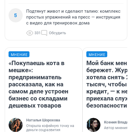
Подтянут живот и сделают талию: комплекс
5
простых упражнений на пресс — инструкция
с видео для тренировок дома
331
Обсудить
МНЕНИЕ
МНЕНИЕ
«Покупаешь кота в
Мой банк меня
мешке»:
бережет. Журн
предприниматель
хотела снять 2
рассказала, как на
тысяч, чтобы п
самом деле устроен
кредит, — к не
бизнес со складами
приехала служ
дешевых товаров
безопасности
Наталья Шорохова
Ксения Владим
Открыла кофейную точку на
Автор мнения
деньги соцразвития