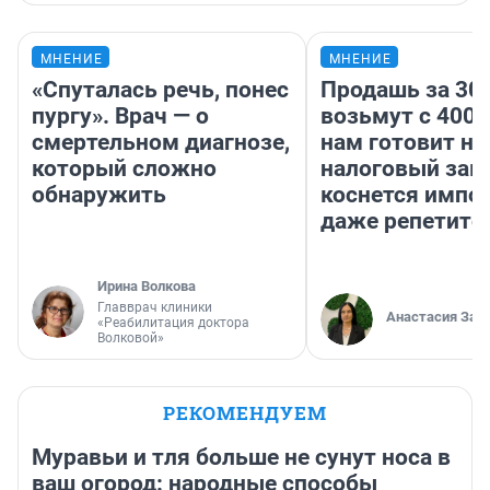
МНЕНИЕ
МНЕНИЕ
«Спуталась речь, понес
Продашь за 300
пургу». Врач — о
возьмут с 4000
смертельном диагнозе,
нам готовит н
который сложно
налоговый зако
обнаружить
коснется импор
даже репетито
Ирина Волкова
Главврач клиники
Анастасия Зав
«Реабилитация доктора
Волковой»
РЕКОМЕНДУЕМ
Муравьи и тля больше не сунут носа в
ваш огород: народные способы