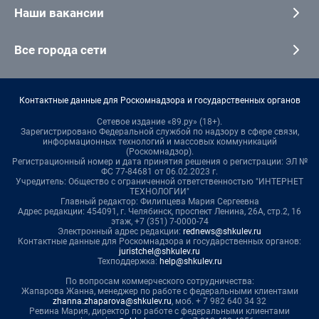
Наши вакансии
Все города сети
Контактные данные для Роскомнадзора и государственных органов
Сетевое издание «89.ру» (18+).
Зарегистрировано Федеральной службой по надзору в сфере связи,
информационных технологий и массовых коммуникаций
(Роскомнадзор).
Регистрационный номер и дата принятия решения о регистрации: ЭЛ №
ФС 77-84681 от 06.02.2023 г.
Учредитель: Общество с ограниченной ответственностью "ИНТЕРНЕТ
ТЕХНОЛОГИИ"
Главный редактор: Филипцева Мария Сергеевна
Адрес редакции: 454091, г. Челябинск, проспект Ленина, 26А, стр.2, 16
этаж, +7 (351) 7-0000-74
Электронный адрес редакции:
rednews@shkulev.ru
Контактные данные для Роскомнадзора и государственных органов:
juristchel@shkulev.ru
Техподдержка:
help@shkulev.ru
По вопросам коммерческого сотрудничества:
Жапарова Жанна, менеджер по работе с федеральными клиентами
zhanna.zhaparova@shkulev.ru
, моб. + 7 982 640 34 32
Ревина Мария, директор по работе с федеральными клиентами