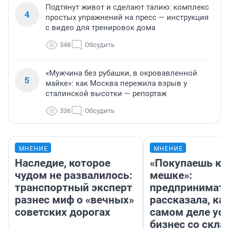
Подтянут живот и сделают талию: комплекс
4
простых упражнений на пресс — инструкция
с видео для тренировок дома
348
Обсудить
«Мужчина без рубашки, в окровавленной
5
майке»: как Москва пережила взрыв у
сталинской высотки — репортаж
336
Обсудить
МНЕНИЕ
МНЕНИЕ
Наследие, которое
«Покупаешь ко
чудом не развалилось:
мешке»:
транспортный эксперт
предпринимат
разнес миф о «вечных»
рассказала, как
советских дорогах
самом деле ус
бизнес со скл