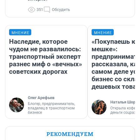
351
Обсудить
МНЕНИЕ
МНЕНИЕ
Наследие, которое
«Покупаешь ко
чудом не развалилось:
мешке»:
транспортный эксперт
предпринимат
разнес миф о «вечных»
рассказала, как
советских дорогах
самом деле ус
бизнес со скл
дешевых това
Олег Арефьев
Наталья Шорох
Блогер, предприниматель,
владелец в транспортном
Открыла кофейн
бизнесе
деньги соцразв
РЕКОМЕНДУЕМ