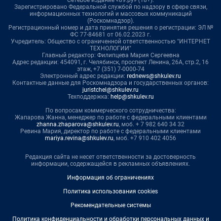
Сетевое издание «89.ру» (18+).
Зарегистрировано Федеральной службой по надзору в сфере связи,
информационных технологий и массовых коммуникаций
(Роскомнадзор).
Регистрационный номер и дата принятия решения о регистрации: ЭЛ №
ФС 77-84681 от 06.02.2023 г.
Учредитель: Общество с ограниченной ответственностью "ИНТЕРНЕТ
ТЕХНОЛОГИИ"
Главный редактор: Филипцева Мария Сергеевна
Адрес редакции: 454091, г. Челябинск, проспект Ленина, 26А, стр.2, 16
этаж, +7 (351) 7-0000-74
Электронный адрес редакции:
rednews@shkulev.ru
Контактные данные для Роскомнадзора и государственных органов:
juristchel@shkulev.ru
Техподдержка:
help@shkulev.ru
По вопросам коммерческого сотрудничества:
Жапарова Жанна, менеджер по работе с федеральными клиентами
zhanna.zhaparova@shkulev.ru
, моб. + 7 982 640 34 32
Ревина Мария, директор по работе с федеральными клиентами
mariya.revina@shkulev.ru
, моб. +7 910 402 4056
Редакция сайта не несет ответственности за достоверность
информации, содержащейся в рекламных объявлениях.
Информация об ограничениях
Политика использования cookies
Рекомендательные системы
Политика конфиденциальности и обработки персональных данных и