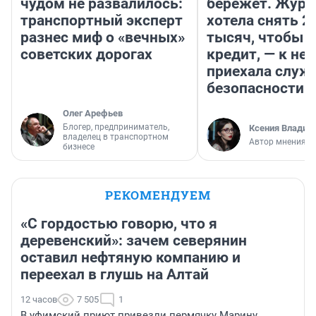
чудом не развалилось:
бережет. Журн
транспортный эксперт
хотела снять 2
разнес миф о «вечных»
тысяч, чтобы п
советских дорогах
кредит, — к не
приехала служ
безопасности
Олег Арефьев
Блогер, предприниматель,
Ксения Владим
владелец в транспортном
Автор мнения
бизнесе
РЕКОМЕНДУЕМ
«С гордостью говорю, что я
деревенский»: зачем северянин
оставил нефтяную компанию и
переехал в глушь на Алтай
12 часов
7 505
1
В уфимский приют привезли пермячку Марину,