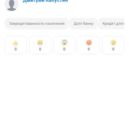
Дмитрий Капустин
Закредитованность населения
Долг банку
Кредит для ф
0
0
0
0
0