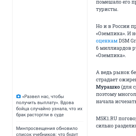
помешало его п
туристы.
Но и в России 
«Оземпика». И н
оценкам
DSM Gr
6 миллиардов
р
«Оземпика».
А ведь рынок б
страдает ожире
Мурашко
(для 
поэтому многол
«Развел нас, чтобы
начала исчезат
получить выплату». Вдова
бойца случайно узнала, что их
брак расторгли в суде
MSK1.RU поговор
сильно раздели
Минпросвещения обновило
список учебников: что будут