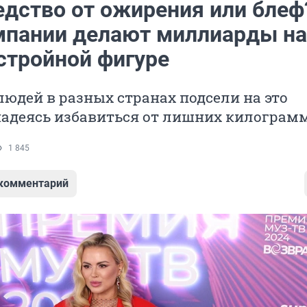
едство от ожирения или блеф
пании делают миллиарды на
стройной фигуре
дей в разных странах подсели на это
надеясь избавиться от лишних килограм
1 845
 комментарий