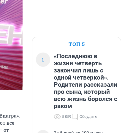
ТОП 5
«Последнюю в
1
жизни четверть
закончил лишь с
одной четверкой».
Родители рассказали
про сына, который
всю жизнь боролся с
раком
Виагра»,
5 059
Обсудить
ют все
— от