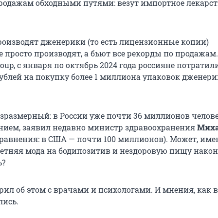
родажам обходными путями: везут импортное лекарст
производят дженерики (то есть лицензионные копии)
е просто производят, а бьют все рекорды по продажам.
oup, с января по октябрь
2024 года
россияне потратил
ублей на покупку более
1 миллиона
упаковок дженери
езразмерный: в России уже почти 36 миллионов челов
нием, заявил недавно министр здравоохранения
Мих
сравнения: в США — почти
100 миллионов
). Может, им
етняя мода на бодипозитив и нездоровую пищу након
ь?
ил об этом с врачами и психологами. И мнения, как в
лись.