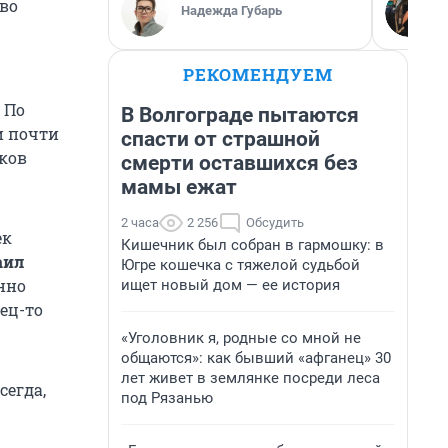
во
Надежда Губарь
РЕКОМЕНДУЕМ
 По
В Волгограде пытаются
и почти
спасти от страшной
ков
смерти оставшихся без
мамы ежат
2 часа
2 256
Обсудить
ек
Кишечник был собран в гармошку: в
аил
Югре кошечка с тяжелой судьбой
енно
ищет новый дом — ее история
ец-то
«Уголовник я, родные со мной не
общаются»: как бывший «афганец» 30
лет живет в землянке посреди леса
сегда,
под Рязанью