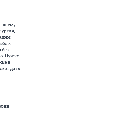
орошему
рургия,
Вадим
ебе и
 без
ью. Нужно
ние в
ожет дать
ории,