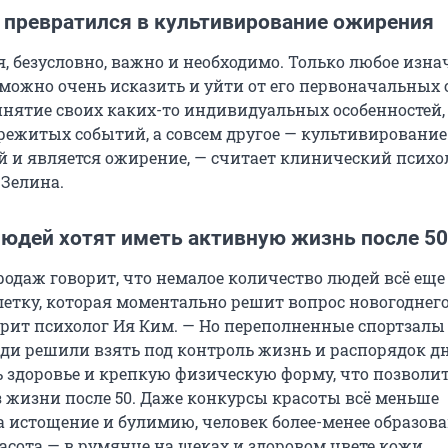
 превратился в культивирование ожирения
, безусловно, важно и необходимо. Только любое изн
 можно очень исказить и уйти от его первоначальных
инятие своих каких-то индивидуальных особенностей,
режитых событий, а совсем другое — культивирование
ой и является ожирение, — считает клинический психо
 Зелина.
людей хотят иметь активную жизнь после 50
родаж говорит, что немалое количество людей всё ещ
етку, которая моментально решит вопрос новогоднег
ворит психолог Ия Ким. — Но переполненные спортзалы
юди решили взять под контроль жизнь и распорядок д
ь здоровье и крепкую физическую форму, что позволит
з жизни
после 50
. Даже конкурсы красоты всё меньше
 истощение и булимию, человек более-менее образов
расота — в румянце на щеках и здоровом цвете кожи.