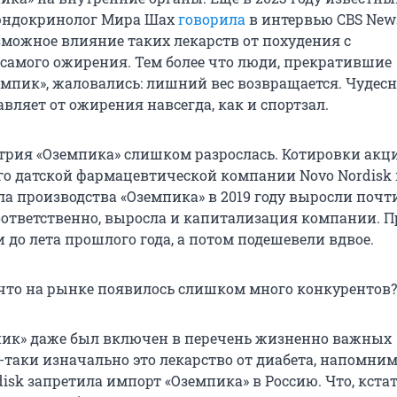
эндокринолог Мира Шах
говорила
в интервью CBS New
зможное влияние таких лекарств от похудения с
самого ожирения. Тем более что люди, прекратившие
мпик», жаловались: лишний вес возвращается. Чудес
авляет от ожирения навсегда, как и спортзал.
трия «Оземпика» слишком разрослась. Котировки акц
о датской фармацевтической компании Novo Nordisk
ла производства «Оземпика»
в 2019 году
выросли почт
. Соответственно, выросла и капитализация компании. П
до лета прошлого года, а потом подешевели вдвое.
 что на рынке появилось слишком много конкурентов?
пик» даже был включен в перечень жизненно важных
-таки изначально это лекарство от диабета, напомним
isk запретила импорт «Оземпика» в Россию. Что, кстат