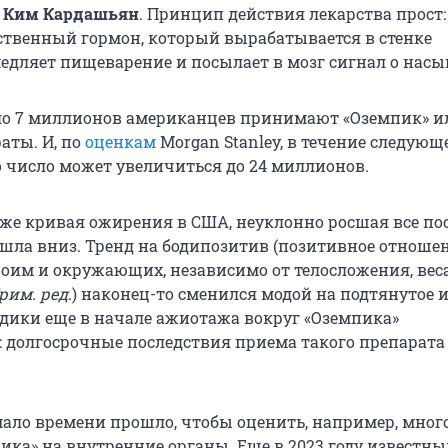
о
Ким Кардашьян
. Принцип действия лекарства прост:
ственный гормон, который вырабатывается в стенке
едляет пищеварение и посылает в мозг сигнал о нас
ло 7 миллионов американцев принимают «Оземпик» и
аты. И, по
оценкам
Morgan Stanley, в течение следующ
о число может увеличиться до 24 миллионов.
аже кривая ожирения в США, неуклонно росшая все по
ошла вниз. Тренд на бодипозитив (позитивное отношен
воим и окружающих, независимо от телосложения, веса
рим. ред
.) наконец-то сменился модой на подтянутое и
медики еще в начале ажиотажа вокруг «Оземпика»
 долгосрочные последствия приема такого препарата
ало времени прошло, чтобы оценить, например, мног
ика» на внутренние органы. Еще
в 2023 году
известны