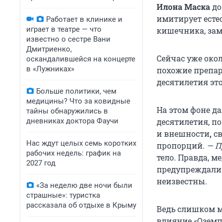
Илона Маска
д
имитирует есте
Работает в клинике и
играет в театре — что
кишечника, зам
известно о сестре Вани
Дмитриенко,
Сейчас уже око
оскандалившейся на концерте
в «Лужниках»
похожие препар
десятилетия эт
Больше политики, чем
медицины? Что за ковидные
На этом фоне д
тайны обнаружились в
дневниках доктора Фаучи
десятилетия, п
и внешности
,
с
Нас ждут целых семь коротких
пропорций.
— П
рабочих недель: график на
тело. Правда, 
2027 год
предупреждали:
неизвестны.
«За неделю две ночи были
страшные»: туристка
рассказала об отдыхе в Крыму
Ведь слишком м
влияние «Оземп