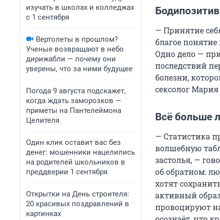
изучать в школах и колледжах
Бодипозитив
с 1 сентября
— Принятие себя
Вертолеты в прошлом?
благое понятие
Ученые возвращают в небо
Одно дело — пр
дирижабли — почему они
последствий пе
уверены, что за ними будущее
болезни, котор
сексолог Мария
Погода 9 августа подскажет,
когда ждать заморозков —
приметы на Пантелеймона
Всё больше 
Целителя
— Статистика п
Один клик оставит вас без
волшебную табл
денег: мошенники нацелились
застолья, — го
на родителей школьников в
об обратном: л
преддверии 1 сентября
хотят сохранит
Открытки на День строителя:
активный обра
20 красивых поздравлений в
провоцируют на
картинках
осознаёт, что к