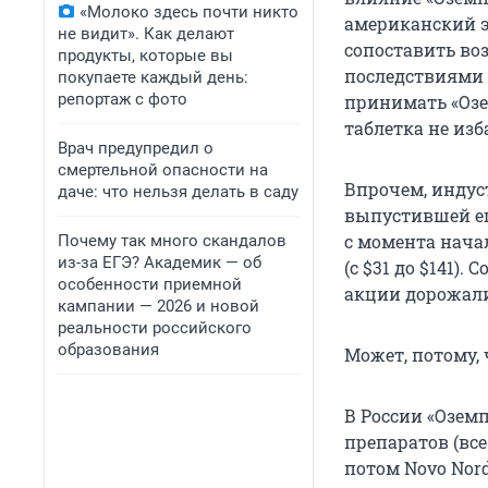
«Молоко здесь почти никто
американский 
не видит». Как делают
сопоставить во
продукты, которые вы
последствиями 
покупаете каждый день:
репортаж с фото
принимать «Озе
таблетка не изб
Врач предупредил о
смертельной опасности на
Впрочем, индус
даче: что нельзя делать в саду
выпустившей ег
с момента нача
Почему так много скандалов
из-за ЕГЭ? Академик — об
(с $31 до $141)
особенности приемной
акции дорожали 
кампании — 2026 и новой
реальности российского
образования
Может, потому,
В России «Озем
препаратов (все
потом Novo Nord