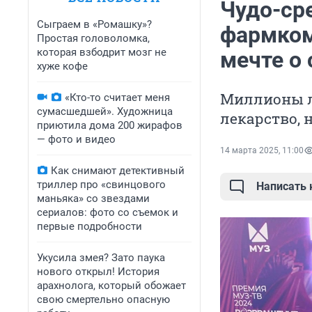
Чудо-ср
Сыграем в «Ромашку»?
фармком
Простая головоломка,
которая взбодрит мозг не
мечте о 
хуже кофе
Миллионы лю
«Кто-то считает меня
сумасшедшей». Художница
лекарство, 
приютила дома 200 жирафов
— фото и видео
14 марта 2025, 11:00
Как снимают детективный
триллер про «свинцового
Написать
маньяка» со звездами
сериалов: фото со съемок и
первые подробности
Укусила змея? Зато паука
нового открыл! История
арахнолога, который обожает
свою смертельно опасную