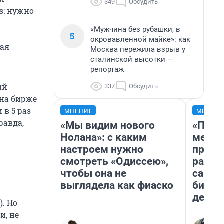
349
Обсудить
s: нужно
«Мужчина без рубашки, в
5
окровавленной майке»: как
ная
Москва пережила взрыв у
сталинской высотки —
репортаж
ий
337
Обсудить
 на бирже
и
в 5 раз
МНЕНИЕ
МНЕНИ
равда,
«Мы видим нового
«Поку
Нолана»: с каким
мешке
настроем нужно
предп
смотреть «Одиссею»,
расска
чтобы она не
самом
выглядела как фиаско
бизне
дешев
). Но
и, не