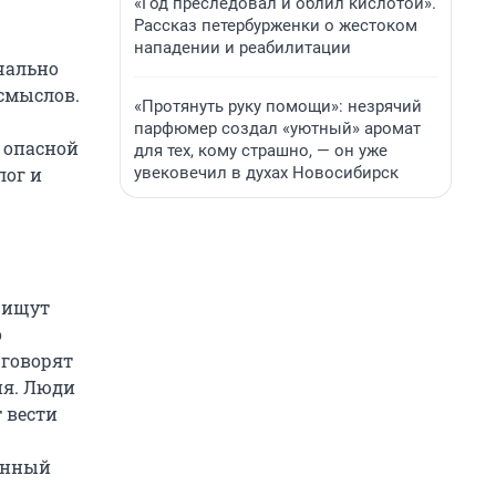
«Год преследовал и облил кислотой».
Рассказ петербурженки о жестоком
нападении и реабилитации
ачально
 смыслов.
«Протянуть руку помощи»: незрячий
парфюмер создал «уютный» аромат
 опасной
для тех, кому страшно, — он уже
увековечил в духах Новосибирск
лог и
е ищут
о
 говорят
ня. Люди
 вести
анный