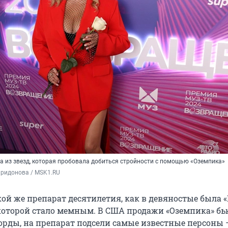
а из звезд, которая пробовала добиться стройности с помощью «Оземпика»
иридонова / MSK1.RU
ой же препарат десятилетия, как в девяностые была «
которой стало мемным. В США продажи «Оземпика» бь
рды, на препарат подсели самые известные персоны 