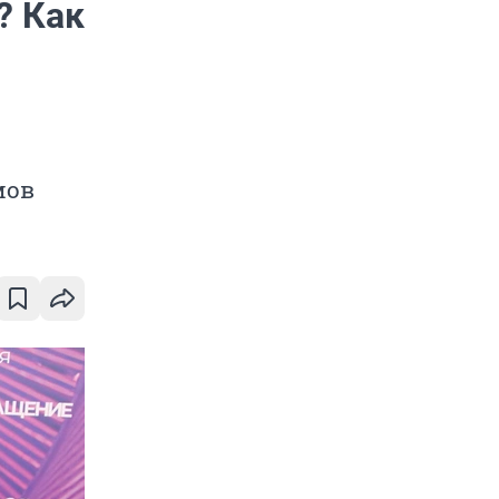
? Как
мов