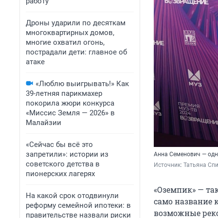
работу
Дроны ударили по десяткам
многоквартирных домов,
многие охватил огонь,
пострадали дети: главное об
атаке
«Люблю выигрывать!» Как
39-летняя парикмахер
покорила жюри конкурса
«Миссис Земля — 2026» в
Малайзии
«Сейчас бы всё это
запретили»: истории из
Анна Семенович — одн
советского детства в
Источник: 
Татьяна Сп
пионерских лагерях
«Оземпик» — так
На какой срок отодвинули
само название 
реформу семейной ипотеки: в
возможные реко
правительстве назвали риски