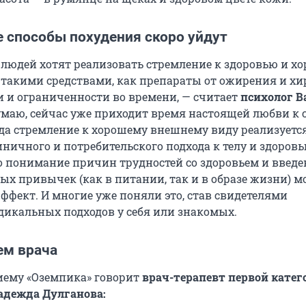
 способы похудения скоро уйдут
людей хотят реализовать стремление к здоровью и х
такими средствами, как препараты от ожирения и хи
и и ограниченности во времени, — считает
психолог 
умаю, сейчас уже приходит время настоящей любви к с
гда стремление к хорошему внешнему виду реализуется
иничного и потребительского подхода к телу и здоров
о понимание причин трудностей со здоровьем и введе
ых привычек (как в питании, так и в образе жизни) м
ффект. И многие уже поняли это, став свидетелями
дикальных подходов у себя или знакомых.
ем врача
риему «Оземпика» говорит
врач-терапевт первой катег
адежда Дулганова: