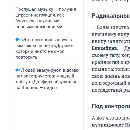
Послушал музыку — получил
Радикальные
штраф: инструкция, как
бороться с шумными
ночными компаниями
— Большинство 
внешнему виду 
«Это всего лишь шоу»: в
ввиду занятост
чем секрет успеха «Друзей»,
Елисейцев
. — Д
который никто не смог
своему телу, ко
повторить
крайностей и ц
помнить: тольк
Людей эвакуируют, в домах
свою жизнь нов
нет электричества: мощный
тайфун «Долфин» обрушился
долгосрочный э
на Японию — видео
последствий ра
Под контрол
А вот что по п
нутрициолог Н