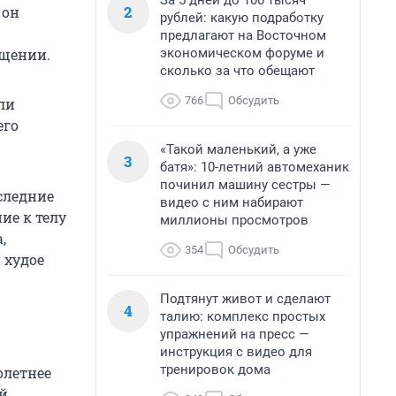
За 5 дней до 100 тысяч
2
 он
рублей: какую подработку
предлагают на Восточном
экономическом форуме и
ыщении.
сколько за что обещают
766
Обсудить
ли
его
«Такой маленький, а уже
3
батя»: 10-летний автомеханик
починил машину сестры —
следние
видео с ним набирают
ие к телу
миллионы просмотров
,
354
Обсудить
 худое
Подтянут живот и сделают
4
талию: комплекс простых
упражнений на пресс —
инструкция с видео для
тренировок дома
олетнее
й