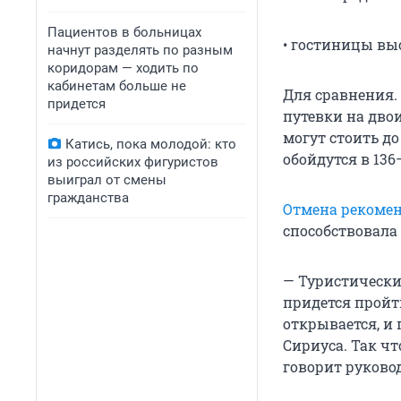
Пациентов в больницах
• гостиницы выс
начнут разделять по разным
коридорам — ходить по
кабинетам больше не
Для сравнения.
придется
путевки на дво
могут стоить д
Катись, пока молодой: кто
обойдутся в 136
из российских фигуристов
выиграл от смены
гражданства
Отмена рекомен
способствовала
— Туристически
придется пройти
открывается, и 
Сириуса. Так чт
говорит руковод