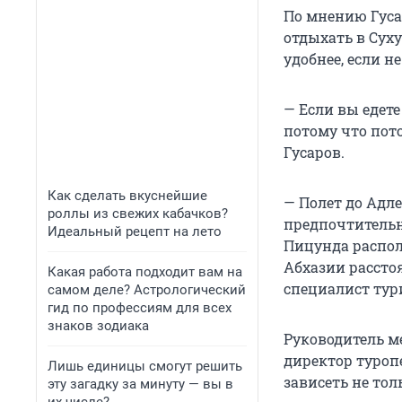
По мнению Гуса
отдыхать в Суху
удобнее, если н
— Если вы едете 
потому что пот
Гусаров.
Как сделать вкуснейшие
— Полет до Адле
роллы из свежих кабачков?
предпочтительне
Идеальный рецепт на лето
Пицунда располо
Абхазии расстоя
Какая работа подходит вам на
специалист тур
самом деле? Астрологический
гид по профессиям для всех
знаков зодиака
Руководитель м
директор туропе
Лишь единицы смогут решить
зависеть не тол
эту загадку за минуту — вы в