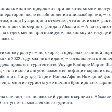
о авиакомпании предложат привлекательные и досту
операторов после возобновления авиасообщения, — г
том, как и Гусаров, она отмечает, что значимым факт
иченность номерного фонда в Абхазии. — А вот сущес
на отдых мы не прогнозируем, поскольку их текущий
 высок.
ихоньку растут — но, скорее, в пределах сезонной но
 как в 2022 году, мы не ожидаем, — соглашается с колл
дела продаж в турагентстве Voyage Boutique Мария Ша
с, что в июле и августе возможен дефицит хороших в
обенно в Пицунде, Гагре и Новом Афоне. Номерной фо
чен, а многие туристы уже начали бронировать заране
а считает, что невысокий уровень сервиса в Абхазии 
й отпугнет взыскательного туриста.