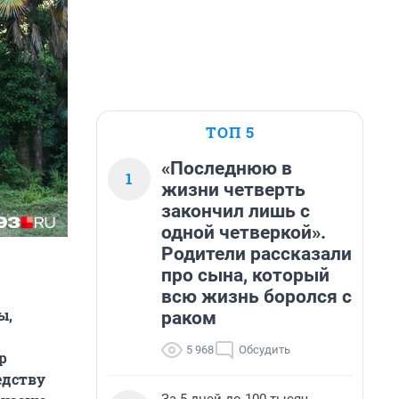
ТОП 5
«Последнюю в
1
жизни четверть
закончил лишь с
одной четверкой».
Родители рассказали
про сына, который
всю жизнь боролся с
ы,
раком
5 968
Обсудить
р
едству