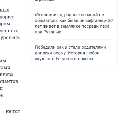
пные
«Уголовник я, родные со мной не
оворит
общаются»: как бывший «афганец» 30
ором
лет живет в землянке посреди леса
твенного
под Рязанью
 уровень
Победили рак и стали родителями
вопреки всему. История любви
якутского бегуна и его жены
рмы.
егами
внева.
ариантов
нд
е.
— не тот