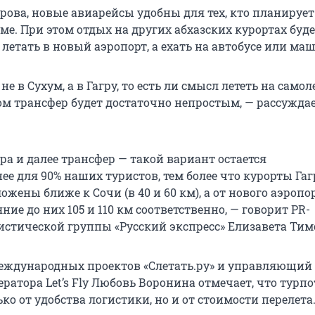
рова, новые авиарейсы удобны для тех, кто планирует
ме. При этом отдых на других абхазских курортах буд
е летать в новый аэропорт, а ехать на автобусе или ма
не в Сухум, а в Гагру, то есть ли смысл лететь на самоле
ом трансфер будет достаточно непростым, — рассужда
ра и далее трансфер — такой вариант остается
е для 90% наших туристов, тем более что курорты Гаг
жены ближе к Сочи (в 40 и 60 км), а от нового аэропо
ние до них 105 и 110 км соответственно, — говорит PR-
истической группы «Русский экспресс» Елизавета Ти
еждународных проектов «Слетать.ру» и управляющий
ратора Let’s Fly Любовь Воронина отмечает, что турпо
ько от удобства логистики, но и от стоимости перелета