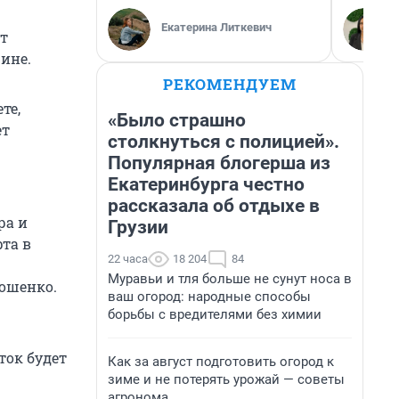
Екатерина Литкевич
ет
шине.
РЕКОМЕНДУЕМ
те,
«Было страшно
ет
столкнуться с полицией».
Популярная блогерша из
Екатеринбурга честно
рассказала об отдыхе в
ра и
Грузии
рта в
22 часа
18 204
84
Муравьи и тля больше не сунут носа в
мошенко.
ваш огород: народные способы
борьбы с вредителями без химии
ток будет
Как за август подготовить огород к
.
зиме и не потерять урожай — советы
агронома