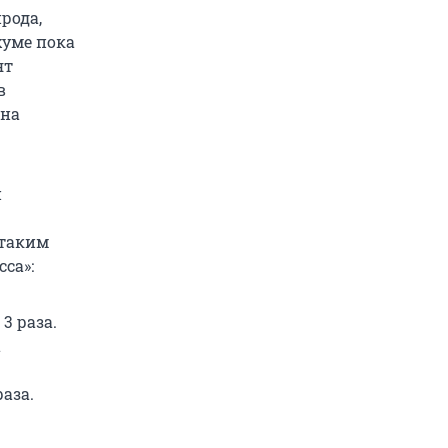
рода,
хуме пока
ят
в
 на
и
 таким
са»:
3 раза.
а
аза.