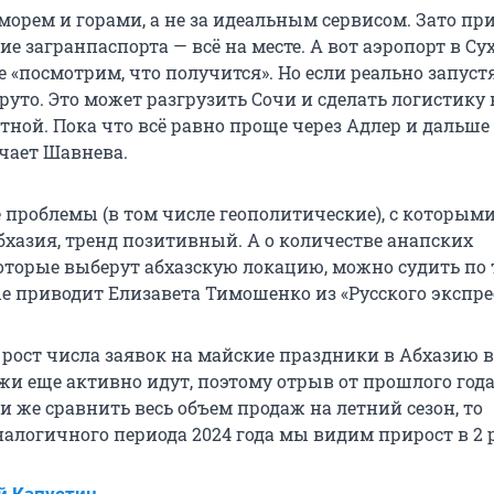
морем и горами, а не за идеальным сервисом. Зато при
ие загранпаспорта — всё на месте. А вот аэропорт в Су
е «посмотрим, что получится». Но если реально запуст
руто. Это может разгрузить Сочи и сделать логистику 
тной. Пока что всё равно проще через Адлер и дальше
чает Шавнева.
е проблемы (в том числе геополитические), с которым
бхазия, тренд позитивный. А о количестве анапских
которые выберут абхазскую локацию, можно судить по
е приводит Елизавета Тимошенко из «Русского экспрес
рост числа заявок на майские праздники в Абхазию в 
жи еще активно идут, поэтому отрыв от прошлого год
и же сравнить весь объем продаж на летний сезон, то
алогичного периода 2024 года мы видим прирост в 2 р