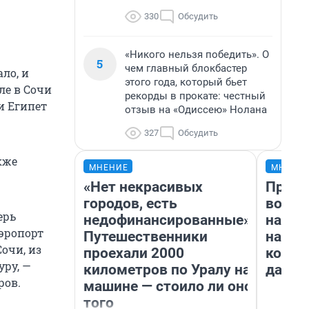
330
Обсудить
«Никого нельзя победить». О
5
чем главный блокбастер
ло, и
этого года, который бьет
ле в Сочи
рекорды в прокате: честный
и Египет
отзыв на «Одиссею» Нолана
327
Обсудить
кже
МНЕНИЕ
МНЕНИ
«Нет некрасивых
Прода
городов, есть
возьм
ерь
недофинансированные».
нам г
Аэропорт
Путешественники
налог
очи, из
проехали 2000
косне
уру, —
километров по Уралу на
даже 
ров.
машине — стоило ли оно
того