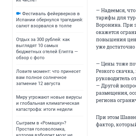
их числе?
— Надеемся, чт
Фестиваль фейерверков в
тарифы для тур
Испании обернулся трагедией:
Воронина. При э
салют взорвался в толпе
окажется огран
повышения цен 
Отдых за 300 рублей: как
выглядят 10 самых
уже достаточно
бюджетных отелей Египта —
обзор с фото
— Цены тоже пот
Резкого скачка,
Ловите момент: что принесет
вам полное солнечное
руководитель от
затмение 12 августа
— Другой вопро
размещения, ос
Миру угрожают новые вирусы
региона ограни
и глобальная климатическая
катастрофа: итоги недели
При этом Шавнев
Сыграем в «Ромашку»?
фактор, которы
Простая головоломка,
которая взбодрит мозг не