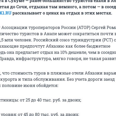
та в Сухуме — ранее большинство туристов ехали в А
етая до Сочи, отдыхая там немного, а потом — в сос
K1.RU
рассказывает о ценах на отдых в этих местах.
 Ассоциации туроператоров России (АТОР) Сергей Ро
личество туристов в Анапе может сократиться почти в
2,5 млн человек. Российский союз туриндустрии (РСТ) 
ыхающие предпочтут Абхазию как более бюджетное
дь она предлагает отдых на 10% дешевле, чем в соседн
Правда, инфраструктура, мягко говоря, не такая разви
, что стоимость туров в пляжные отели Абхазии варьи
курорта и типа обслуживания. Без учета дороги заезд 
й половине июня обойдется:
иницы: от 25 до 40 тыс. руб. за двоих;
 уровня: от 45 до 80 тыс. руб. за двоих;