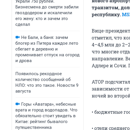
нового аэропор
Украли 750 рублей.
Бизнесмена до смерти забили
транзитом, дол
гвоздодером и искалечили
республику.
MS
его жену: кто и зачем это
сделал
Вице-президент
отметил, что ко
Не Бали, а баня: зачем
блогер из Питера каждое лето
4–4,5 млн до 2–
сбегает в деревню и
что многие отд
променивает отпуск на огород
направление. Ве
и дрова
Адлере и Сочи. 
Появилось рекордное
количество сообщений об
АТОР подсчитал
НЛО: что это такое. Новости 9
зависимости от 
августа
ночей во второ
Горы «Аватара», небесные
врата и город водопадов. Что
• бюджетные гост
обязательно стоит увидеть в
Китае: рейтинг бывалого
путешественника
• отели среднего