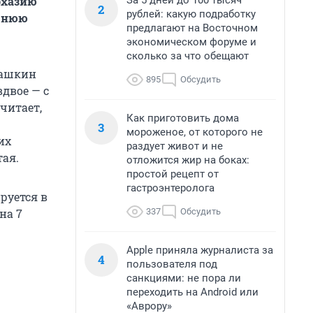
За 5 дней до 100 тысяч
бхазию
2
рублей: какую подработку
еднюю
предлагают на Восточном
экономическом форуме и
сколько за что обещают
машкин
895
Обсудить
двое — с
считает,
Как приготовить дома
3
мороженое, от которого не
их
раздует живот и не
тая.
отложится жир на боках:
простой рецепт от
гастроэнтеролога
руется в
337
Обсудить
на 7
Apple приняла журналиста за
4
пользователя под
санкциями: не пора ли
переходить на Android или
«Аврору»