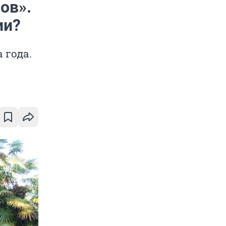
ов».
ии?
 года.