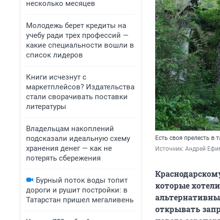
несколько месяцев
Молодежь берет кредиты на
учебу ради трех профессий —
какие специальности вошли в
список лидеров
Книги исчезнут с
маркетплейсов? Издательства
стали сворачивать поставки
литературы
Владельцам накоплений
подсказали идеальную схему
Есть своя прелесть в 
хранения денег — как не
Источник: 
Андрей Ефим
потерять сбережения
Краснодарскому
Бурный поток воды топит
которые хотели
дороги и рушит постройки: в
альтернативные
Татарстан пришел мегаливень
открывать запр