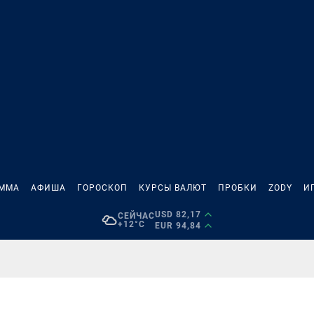
АММА
АФИША
ГОРОСКОП
КУРСЫ ВАЛЮТ
ПРОБКИ
ZODY
И
USD 82,17
СЕЙЧАС
+12°C
EUR 94,84