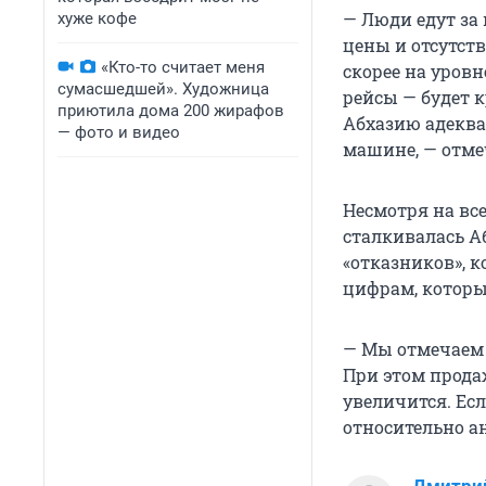
— Люди едут за 
хуже кофе
цены и отсутств
«Кто-то считает меня
скорее на уровн
сумасшедшей». Художница
рейсы — будет к
приютила дома 200 жирафов
Абхазию адеква
— фото и видео
машине, — отме
Несмотря на вс
сталкивалась А
«отказников», 
цифрам, которы
— Мы отмечаем 
При этом прода
увеличится. Есл
относительно ан