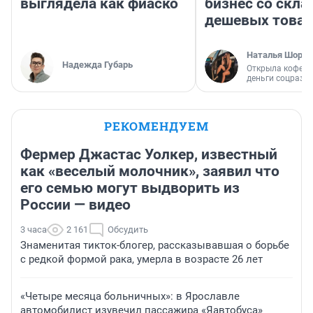
выглядела как фиаско
бизнес со скл
дешевых това
Наталья Шорох
Надежда Губарь
Открыла кофейн
деньги соцразв
РЕКОМЕНДУЕМ
Фермер Джастас Уолкер, известный
как «веселый молочник», заявил что
его семью могут выдворить из
России — видео
3 часа
2 161
Обсудить
Знаменитая тикток-блогер, рассказывавшая о борьбе
с редкой формой рака, умерла в возрасте 26 лет
«Четыре месяца больничных»: в Ярославле
автомобилист изувечил пассажира «Яавтобуса»