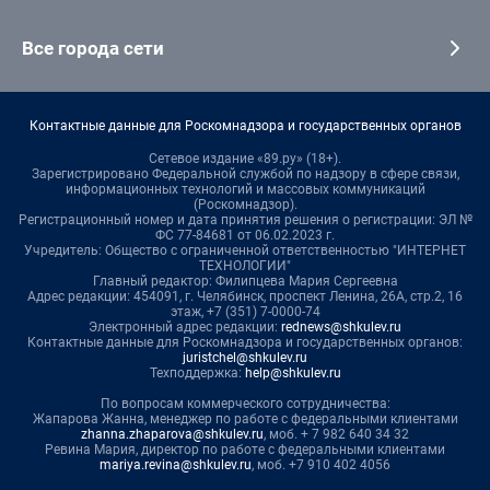
Все города сети
Контактные данные для Роскомнадзора и государственных органов
Сетевое издание «89.ру» (18+).
Зарегистрировано Федеральной службой по надзору в сфере связи,
информационных технологий и массовых коммуникаций
(Роскомнадзор).
Регистрационный номер и дата принятия решения о регистрации: ЭЛ №
ФС 77-84681 от 06.02.2023 г.
Учредитель: Общество с ограниченной ответственностью "ИНТЕРНЕТ
ТЕХНОЛОГИИ"
Главный редактор: Филипцева Мария Сергеевна
Адрес редакции: 454091, г. Челябинск, проспект Ленина, 26А, стр.2, 16
этаж, +7 (351) 7-0000-74
Электронный адрес редакции:
rednews@shkulev.ru
Контактные данные для Роскомнадзора и государственных органов:
juristchel@shkulev.ru
Техподдержка:
help@shkulev.ru
По вопросам коммерческого сотрудничества:
Жапарова Жанна, менеджер по работе с федеральными клиентами
zhanna.zhaparova@shkulev.ru
, моб. + 7 982 640 34 32
Ревина Мария, директор по работе с федеральными клиентами
mariya.revina@shkulev.ru
, моб. +7 910 402 4056