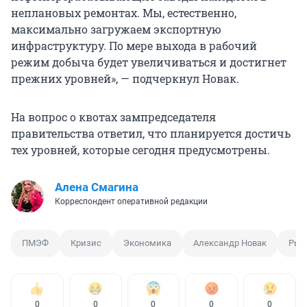
неплановых ремонтах. Мы, естественно,
максимально загружаем экспортную
инфраструктуру. По мере выхода в рабочий
режим добыча будет увеличиваться и достигнет
прежних уровней», — подчеркнул Новак.
На вопрос о квотах зампредседателя
правительства ответил, что планируется достичь
тех уровней, которые сегодня предусмотрены.
Алена Смагина
Корреспондент оперативной редакции
ПМЭФ
Кризис
Экономика
Александр Новак
Рын
0
0
0
0
0