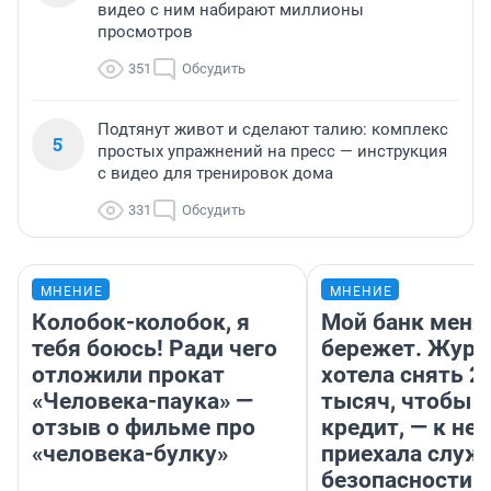
видео с ним набирают миллионы
просмотров
351
Обсудить
Подтянут живот и сделают талию: комплекс
5
простых упражнений на пресс — инструкция
с видео для тренировок дома
331
Обсудить
МНЕНИЕ
МНЕНИЕ
Колобок-колобок, я
Мой банк меня
тебя боюсь! Ради чего
бережет. Журн
отложили прокат
хотела снять 2
«Человека-паука» —
тысяч, чтобы п
отзыв о фильме про
кредит, — к не
«человека-булку»
приехала служ
безопасности