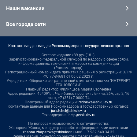
Наши вакансии
Все города сети
Контактные данные для Роскомнадзора и государственных органов
Сетевое издание «89.ру» (18+).
Зарегистрировано Федеральной службой по надзору в сфере связи,
информационных технологий и массовых коммуникаций
(Роскомнадзор).
Регистрационный номер и дата принятия решения о регистрации: ЭЛ №
ФС 77-84681 от 06.02.2023 г.
Учредитель: Общество с ограниченной ответственностью "ИНТЕРНЕТ
ТЕХНОЛОГИИ"
Главный редактор: Филипцева Мария Сергеевна
Адрес редакции: 454091, г. Челябинск, проспект Ленина, 26А, стр.2, 16
этаж, +7 (351) 7-0000-74
Электронный адрес редакции:
rednews@shkulev.ru
Контактные данные для Роскомнадзора и государственных органов:
juristchel@shkulev.ru
Техподдержка:
help@shkulev.ru
По вопросам коммерческого сотрудничества:
Жапарова Жанна, менеджер по работе с федеральными клиентами
zhanna.zhaparova@shkulev.ru
, моб. + 7 982 640 34 32
Ревина Мария, директор по работе с федеральными клиентами