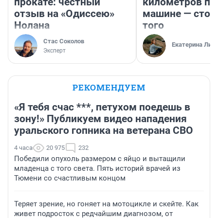
прокате: честный
километров по 
отзыв на «Одиссею»
машине — стои
Нолана
того
Стас Соколов
Екатерина Лит
Эксперт
РЕКОМЕНДУЕМ
«Я тебя счас ***, петухом поедешь в
зону!» Публикуем видео нападения
уральского гопника на ветерана СВО
4 часа
20 975
232
Победили опухоль размером с яйцо и вытащили
младенца с того света. Пять историй врачей из
Тюмени со счастливым концом
Теряет зрение, но гоняет на мотоцикле и скейте. Как
живет подросток с редчайшим диагнозом, от