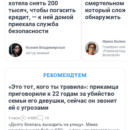
хотела снять 200
смертельном д
тысяч, чтобы погасить
который слож
кредит, — к ней домой
обнаружить
приехала служба
безопасности
Ирина Волкова
Главврач клини
Ксения Владимирская
«Реабилитация 
Автор мнения
Волковой»
РЕКОМЕНДУЕМ
«Это тот, кого ты травила»: прикамца
приговорили к 22 годам за убийство
семьи его девушки, сейчас он звонит
ей с угрозами
3 часа
4 680
14
«Долго боялась выходить на улицу». Мама