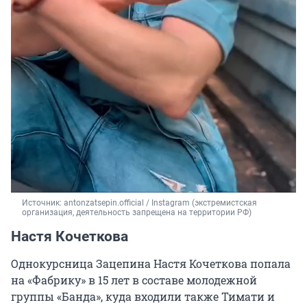
Источник: 
antonzatsepin.official / Instagram (экстремистская 
организация, деятельность запрещена на территории РФ)
Настя Кочеткова
Однокурсница Зацепина Настя Кочеткова попала
на «Фабрику» в 15 лет в составе молодежной
группы «Банда», куда входили также Тимати и