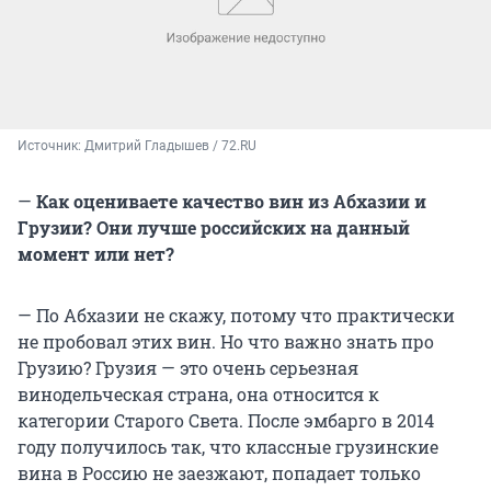
пино нуар, вальполичелла, гарнача в
легком стиле, легкотелые красные вина).
Соль + специи + сахар — пряные, соленые
блюда (паназия, суши, вок) лучше сочетать
с ароматными винами с остаточным
Источник: 
Дмитрий Гладышев / 72.RU
сахаром (гевюрцтраминер, траминер,
рислинг, пино-гри, торронтес).
—
Как оцениваете качество вин из Абхазии и
Грузии? Они лучше российских на данный
Универсальные вина — розовые вина
момент или нет?
считаются переходными, отлично
поддержат как мясо, так и рыбу.
— По Абхазии не скажу, потому что практически
Схожие ароматы и вкусы — старайтесь
не пробовал этих вин. Но что важно знать про
подбирать под блюдо вино со схожим
Грузию? Грузия — это очень серьезная
ароматом и вкусом.
винодельческая страна, она относится к
Десерты — к десертному вину: важно,
категории Старого Света. После эмбарго в 2014
чтобы вино было слаще десерта.
году получилось так, что классные грузинские
вина в Россию не заезжают, попадает только
Вино — к соусу и гарниру.