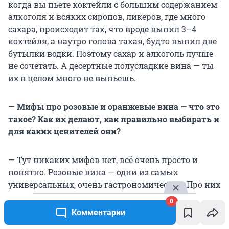
когда вы пьете коктейли с большим содержанием
алкоголя и всяких сиропов, ликеров, где много
сахара, происходит так, что вроде выпил 3–4
коктейля, а наутро голова такая, будто выпил две
бутылки водки. Поэтому сахар и алкоголь лучше
не сочетать. А десертные полусладкие вина — ты
их в целом много не выпьешь.
—
Мифы про розовые и оранжевые вина — что это
такое? Как их делают, как правильно выбирать и
для каких ценителей они?
— Тут никаких мифов нет, всё очень просто и
понятно. Розовые вина — одни из самых
универсальных, очень гастрономические. Про них
еще говорят: если не знаешь, что подобрать к еде —
0
выбирай розовое вино. А как они делаются: по
Комментарии
факту розовое вино — это недоделанное красное.