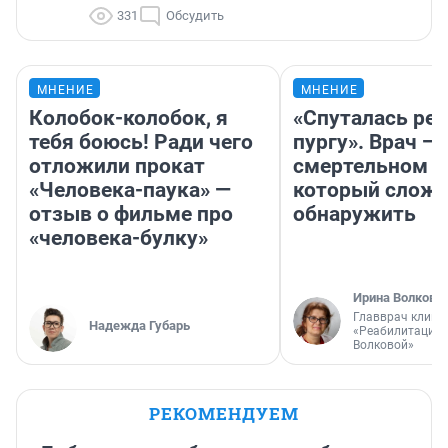
331
Обсудить
МНЕНИЕ
МНЕНИЕ
Колобок-колобок, я
«Спуталась реч
тебя боюсь! Ради чего
пургу». Врач — 
отложили прокат
смертельном д
«Человека-паука» —
который слож
отзыв о фильме про
обнаружить
«человека-булку»
Ирина Волкова
Главврач клини
Надежда Губарь
«Реабилитация 
Волковой»
РЕКОМЕНДУЕМ