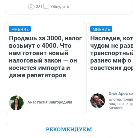
331
Обсудить
МНЕНИЕ
МНЕНИЕ
Продашь за 3000, налог
Наследие, кото
возьмут с 4000. Что
чудом не разва
нам готовит новый
транспортный 
налоговый закон — он
разнес миф о 
коснется импорта и
советских доро
даже репетиторов
Олег Арефьев
Блогер, предпри
Анастасия Завгородняя
владелец в тра
бизнесе
РЕКОМЕНДУЕМ