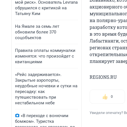
мой риск». Основатель Levrana
акционерного об
обрушился с критикой на
муниципального
Татьяну Ким
на полярно-ура
На Ямале за семь лет
разработку кото
обновили более 370
в это время буд
соцобъектов
Лабытнанги, ос
регионах стран
Правила оплаты коммуналки
открепительные
изменятся: что произойдет с
планирует заве
квитанциями
«Рейс задерживается».
REGIONS.RU
Закрытые аэропорты,
неудобные ночевки и сутки на
пересадку: как
путешествовать при
0
нестабильном небе
Увидели опечатку? В
«В переходе с вонючим
бомжом». Туристка