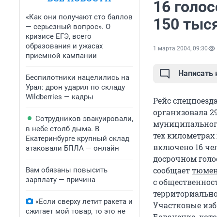
16 голос
«Как они получают сто баллов
150 тыс
— серьезный вопрос». О
кризисе ЕГЭ, всего
образования и ужасах
1 марта 2004, 09:30
приемной кампании
Написать
Беспилотники нацелились на
Урал: дрон ударил по складу
Wildberries — кадры
Рейс спецпоезд
организовала 2
Сотрудников эвакуировали,
муниципального
в небе столб дыма. В
тех километрах
Екатеринбурге крупный склад
включено 16 че
атаковали БПЛА — онлайн
досрочном голо
сообщает
тюмен
Вам обязаны повысить
зарплату — причина
с общественнос
территориально
«Если сверху летит ракета и
Участковые изб
сжигает мой товар, то это не
Бованенко, кот