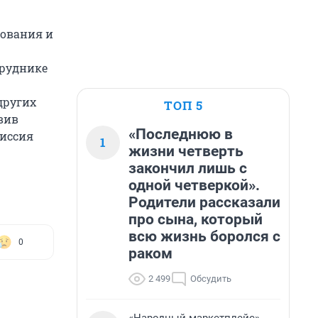
сования и
 руднике
других
ТОП 5
вив
«Последнюю в
миссия
1
жизни четверть
закончил лишь с
одной четверкой».
Родители рассказали
про сына, который
всю жизнь боролся с
0
раком
2 499
Обсудить