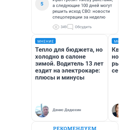
5
а следующие 100 дней могут
решить исход СВО: новости
спецоперации за неделю
349
Обсудить
МНЕНИЕ
МНЕНИ
Тепло для бюджета, но
Кварт
холодно в салоне
но де
зимой. Водитель 13 лет
рынок
ездит на электрокаре:
сейча
плюсы и минусы
Денис Дедюхин
РЕКОМЕНДУЕМ