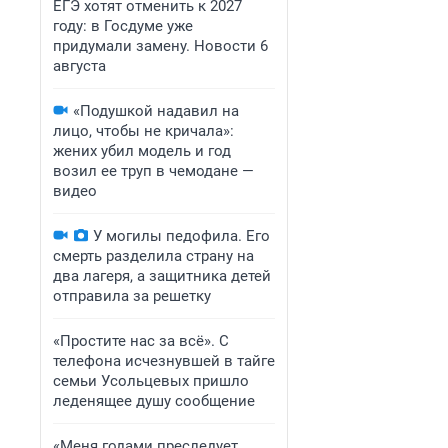
ЕГЭ хотят отменить к 2027
году: в Госдуме уже
придумали замену. Новости 6
августа
«Подушкой надавил на
лицо, чтобы не кричала»:
жених убил модель и год
возил ее труп в чемодане —
видео
У могилы педофила. Его
смерть разделила страну на
два лагеря, а защитника детей
отправила за решетку
«Простите нас за всё». С
телефона исчезнувшей в тайге
семьи Усольцевых пришло
леденящее душу сообщение
«Меня годами преследует