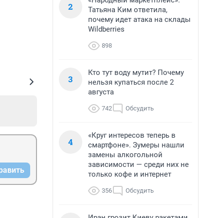
«Народный маркетплейс».
2
Татьяна Ким ответила,
почему идет атака на склады
Wildberries
898
Кто тут воду мутит? Почему
3
нельзя купаться после 2
августа
742
Обсудить
«Круг интересов теперь в
4
смартфоне». Зумеры нашли
замены алкогольной
зависимости — среди них не
равить
только кофе и интернет
356
Обсудить
Иран грозит Киеву ракетами,