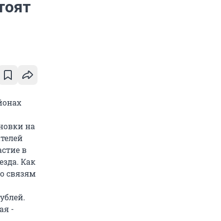
тоят
йонах
новки на
ателей
стие в
зда. Как
по связям
ублей.
ая -