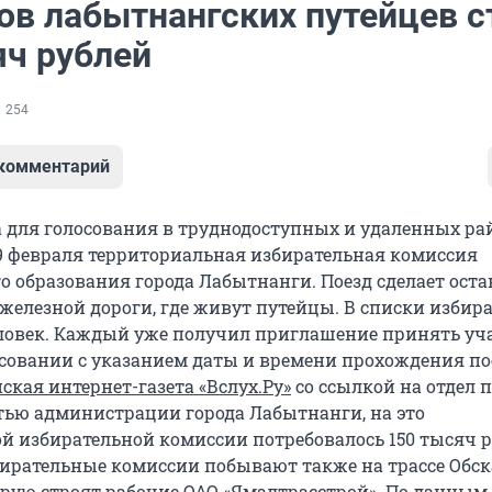
ов лабытнангских путейцев с
яч рублей
254
 комментарий
а для голосования в труднодоступных и удаленных ра
9 февраля территориальная избирательная комиссия
 образования города Лабытнанги. Поезд сделает оста
 железной дороги, где живут путейцы. В списки избир
ловек. Каждый уже получил приглашение принять уча
совании с указанием даты и времени прохождения пое
ская интернет-газета «Вслух.Ру»
со ссылкой на отдел 
тью администрации города Лабытнанги, на это
й избирательной комиссии потребовалось 150 тысяч р
ирательные комиссии побывают также на трассе Обск
орую строят рабочие ОАО «Ямалтрасстрой». По данным