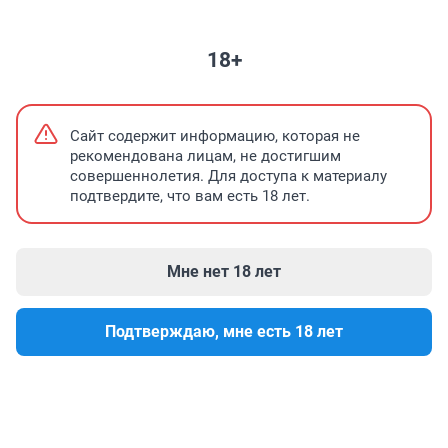
НЕДВИЖИМОСТЬ
ЗНАКОМСТВА
ПОГОДА
ТЕЛЕПРОГРАММА
18+
На информационном ресурсе применяются cookie-
Согласен
файлы. Оставаясь на сайте, вы подтверждаете свое
Сайт содержит информацию, которая не
согласие
на их использование.
рекомендована лицам, не достигшим
совершеннолетия. Для доступа к материалу
Новости ХМАО
Новости Тюменской области
подтвердите, что вам есть 18 лет.
Мне нет 18 лет
Подтверждаю, мне есть 18 лет