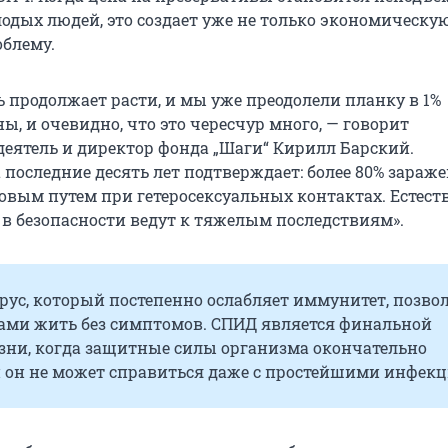
одых людей, это создает уже не только экономическую
блему.
ь продолжает расти, и мы уже преодолели планку в 1%
ы, и очевидно, что это чересчур много, — говорит
еятель и директор фонда „Шаги“ Кирилл Барский.
 последние десять лет подтверждает: более 80% зараж
овым путем при гетеросексуальных контактах. Естест
в безопасности ведут к тяжелым последствиям».
рус, который постепенно ослабляет иммунитет, позво
дами жить без симптомов. СПИД является финальной
езни, когда защитные силы организма окончательно
 он не может справиться даже с простейшими инфек