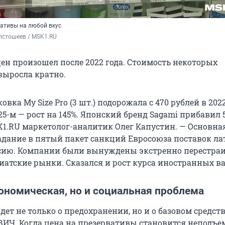
вативы на любой вкус
лстошеев / MSK1.RU
цен произошел после 2022 года. Стоимость некоторых
выросла кратно.
овка My Size Pro (3 шт.) подорожала с 470 рублей в 2022
025-м — рост на 145%. Японский бренд Sagami прибавил 5
K1.RU маркетолог-аналитик Олег Капустин. — Основна
дание в пятый пакет санкций Евросоюза поставок ла
ссию. Компании были вынуждены экстренно перестра
зиатские рынки. Сказался и рост курса иностранных в
ономическая, но и социальная проблема
дет не только о предохранении, но и о базовом средст
ИЧ. Когда цена на презервативы становится неподъе