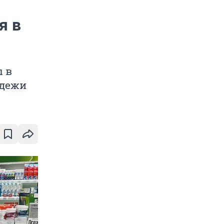
я в
 в
одежи