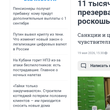
11 тысяч
Пенсионеры получат
презерв
прибавку: кому придут
дополнительные выплаты с 1
роскошь
сентября
Санкции и 
Путин вывел крипту из тени.
Что изменит новый закон о
чувствитель
легализации цифровых валют
в России
19 мая 2026, 15:30
На Кубани горит НПЗ из-за
атаки беспилотников: есть
Написать
пострадавшие. Главное о
ночных налетах
«Гайки только
закручиваются». Строители
коттеджей потеряли половину
клиентов — им приходится
сносить новые дома