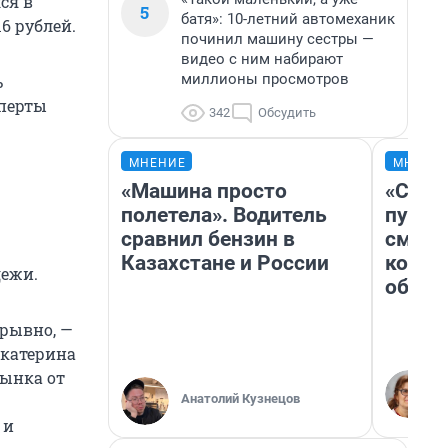
ся в
5
батя»: 10-летний автомеханик
6 рублей.
починил машину сестры —
видео с ним набирают
миллионы просмотров
ь
сперты
342
Обсудить
МНЕНИЕ
МНЕНИ
«Машина просто
«Спут
полетела». Водитель
пургу»
сравнил бензин в
смерт
Казахстане и России
котор
дежи.
обнар
ерывно, —
Екатерина
рынка от
Анатолий Кузнецов
 и