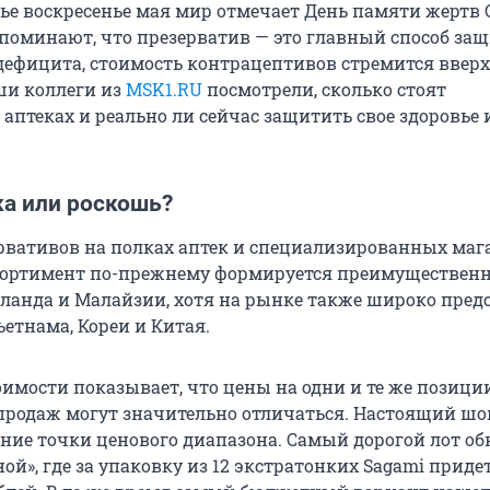
тье воскресенье мая мир отмечает День памяти жертв 
поминают, что презерватив — это главный способ за
ефицита, стоимость контрацептивов стремится вверх 
ши коллеги из
MSK1.RU
посмотрели, сколько стоят
аптеках и реально ли сейчас защитить свое здоровье 
а или роскошь?
рвативов на полках аптек и специализированных маг
ссортимент по-прежнему формируется преимущественно
иланда и Малайзии, хотя на рынке также широко пред
етнама, Кореи и Китая.
имости показывает, что цены на одни и те же позици
продаж могут значительно отличаться. Настоящий шо
ие точки ценового диапазона. Самый дорогой лот о
ой», где за упаковку из 12 экстратонких Sagami приде