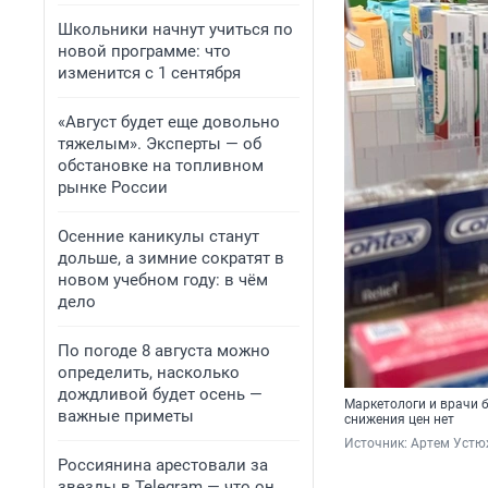
Школьники начнут учиться по
новой программе: что
изменится с 1 сентября
«Август будет еще довольно
тяжелым». Эксперты — об
обстановке на топливном
рынке России
Осенние каникулы станут
дольше, а зимние сократят в
новом учебном году: в чём
дело
По погоде 8 августа можно
определить, насколько
дождливой будет осень —
Маркетологи и врачи б
важные приметы
снижения цен нет
Источник: 
Артем Устю
Россиянина арестовали за
звезды в Telegram — что он