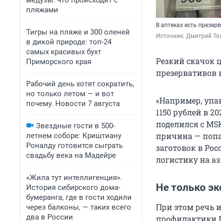
медузы: что происходит с
пляжами
В аптеках есть презер
Тигры на пляже и 300 оленей
Источник: 
Дмитрий То
в дикой природе: топ-24
самых красивых бухт
Резкий скачок 
Приморского края
презервативов 
Рабочий день хотят сократить,
но только летом — и вот
«Например, упак
почему. Новости 7 августа
1150 рублей в 2
поделился с MS
Звездные гости в 500-
причина — попа
летнем соборе: Криштиану
Роналду готовится сыграть
заготовок в Ро
свадьбу века на Мадейре
логистику на а
«Жила тут интеллигенция».
Не только эк
История сибирского дома-
бумеранга, где в гости ходили
При этом речь и
через балконы, — таких всего
два в России
профилактики В