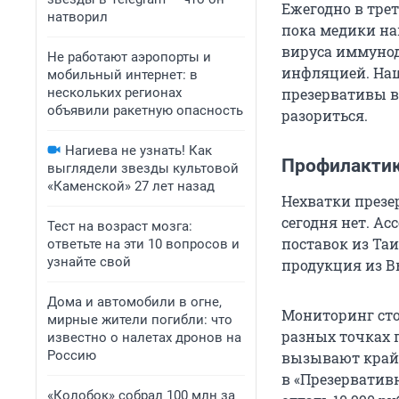
Ежегодно в тре
натворил
пока медики на
вируса иммунод
Не работают аэропорты и
инфляцией. На
мобильный интернет: в
нескольких регионах
презервативы в 
объявили ракетную опасность
разориться.
Нагиева не узнать! Как
Профилактик
выглядели звезды культовой
«Каменской» 27 лет назад
Нехватки презе
сегодня нет. А
Тест на возраст мозга:
поставок из Та
ответьте на эти 10 вопросов и
узнайте свой
продукция из Вь
Дома и автомобили в огне,
Мониторинг сто
мирные жители погибли: что
разных точках 
известно о налетах дронов на
Россию
вызывают крайн
в «Презервативн
«Колобок» собрал 100 млн за