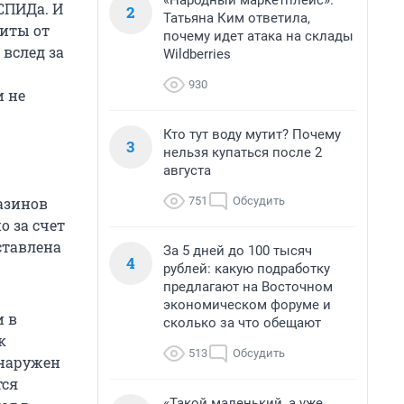
«Народный маркетплейс».
СПИДа. И
2
Татьяна Ким ответила,
щиты от
почему идет атака на склады
вслед за
Wildberries
930
и не
Кто тут воду мутит? Почему
3
нельзя купаться после 2
августа
751
Обсудить
азинов
 за счет
ставлена
За 5 дней до 100 тысяч
4
рублей: какую подработку
предлагают на Восточном
экономическом форуме и
и в
сколько за что обещают
к
513
Обсудить
бнаружен
тся
«Такой маленький, а уже