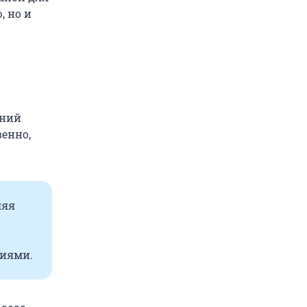
, но и
ений
венно,
ляя
циями.