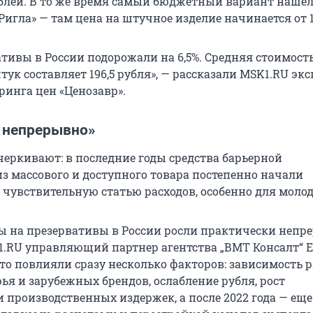
рублей. В то же время самый бюджетный вариант нашел
Ригла» — там цена на штучное изделие начинается от 1
ативы в России подорожали на 6,5%. Средняя стоимост
тук составляет 196,5 рубля», — рассказали MSK1.RU эк
ринга цен «Ценозавр».
 непрерывно»
еркивают: в последние годы средства барьерной
з массового и доступного товара постепенно начали
 чувствительную статью расходов, особенно для моло
ены на презервативы в России росли практически непр
1.RU управляющий партнер агентства „ВМТ Консалт“ 
это повлияли сразу несколько факторов: зависимость 
ья и зарубежных брендов, ослабление рубля, рост
 производственных издержек, а после 2022 года — еще