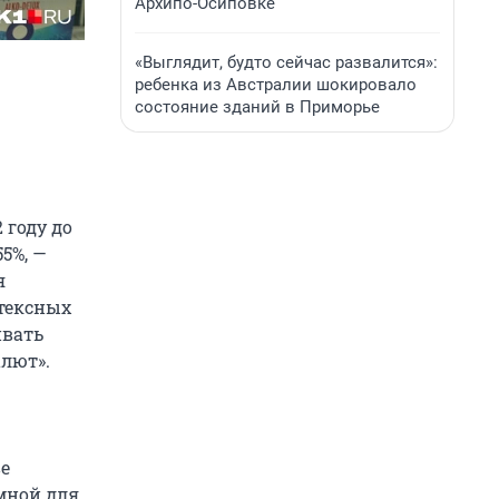
Архипо-Осиповке
«Выглядит, будто сейчас развалится»:
ребенка из Австралии шокировало
состояние зданий в Приморье
 году до
5%, —
я
тексных
ивать
алют».
ве
мной для