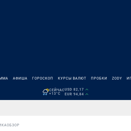
АММА
АФИША
ГОРОСКОП
КУРСЫ ВАЛЮТ
ПРОБКИ
ZODY
И
USD 82,17
СЕЙЧАС
+13°C
EUR 94,84
ИКА
ОБЗОР