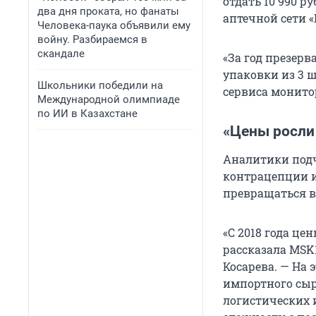
отдать 10 990 
два дня проката, но фанаты
аптечной сети «
Человека-паука объявили ему
войну. Разбираемся в
скандале
«За год презерв
упаковки из 3 ш
Школьники победили на
сервиса монито
Международной олимпиаде
по ИИ в Казахстане
«Цены росли
Аналитики подч
контрацепции и
превращаться в
«С 2018 года ц
рассказала MSK
Косарева. — На 
импортного сыр
логистических и