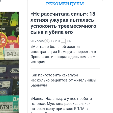
».
РЕКОМЕНДУЕМ
«Не рассчитала силы»: 18-
летняя ужурка пыталась
успокоить трехмесячного
сына и убила его
20 часов
17 281
35
«Мечтал о большой жизни»:
иностранец из Камеруна переехал в
Ярославль и создал здесь семью —
история
Как приготовить хачапури —
несколько рецептов от жительницы
Барнаула
«Нашел Наденьку, а у нее пробита
голова». Мужчина рассказал, как
потерял жену при атаке БПЛА в