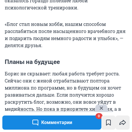
оказалось гораздо полезнее любой
психологической тренировки.
«Блог стал новым хобби, нашим способом
расслабиться после насыщенного врачебного дня
и подарить людям немного радости и улыбок», —
делятся друзья.
Планы на будущее
Борис не скрывает: любая работа требует роста.
Сейчас они с женой отрабатывают полтора
миллиона по программе, но в будущем он хочет
развиваться дальше. Если получится хорошо
раскрутить блог, возможно, они вовсе уйдут в
медийность. Но пока в приоритете хирургия, а в
планах — переезд в Уфу или другой крупный
0
Комментарии
город и покупка там квартиры, развитие в
профессии — хочется делать более технологичные