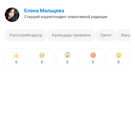
Елена Мальцева
Старший корреспондент оперативной редакции
Роспотребнадзор
Календарь прививок
Грипп
Вакцин
0
0
0
0
0