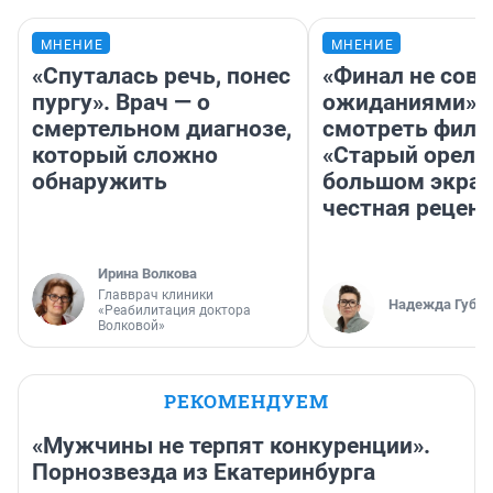
МНЕНИЕ
МНЕНИЕ
«Спуталась речь, понес
«Финал не совп
пургу». Врач — о
ожиданиями»: 
смертельном диагнозе,
смотреть фил
который сложно
«Старый орел» 
обнаружить
большом экран
честная рецен
Ирина Волкова
Главврач клиники
Надежда Губар
«Реабилитация доктора
Волковой»
РЕКОМЕНДУЕМ
«Мужчины не терпят конкуренции».
Порнозвезда из Екатеринбурга