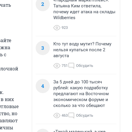
«Народный маркетплейс».
2
ечать
Татьяна Ким ответила,
почему идет атака на склады
Wildberries
923
вайте
Кто тут воду мутит? Почему
лжна
3
нельзя купаться после 2
ь с
августа
751
Обсудить
елочной
За 5 дней до 100 тысяч
4
рублей: какую подработку
к.
предлагают на Восточном
 в них
экономическом форуме и
сколько за что обещают
угловые
тво, но
463
Обсудить
бавляют
тичны
«Такой маленький, а уже