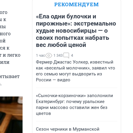
РЕКОМЕНДУЕМ
ого
«Ела одни булочки и
ы к
пирожные»: экстремально
ины
худые новосибирцы — о
ного
своих попытках набрать
ной
вес любой ценой
ся к
 и легко
1 час
1 343
4
 или
Фермер Джастас Уолкер, известный
как «веселый молочник», заявил что
его семью могут выдворить из
питывает
России — видео
.
«Сыночки-корзиночки» заполонили
Екатеринбург: почему уральские
парни массово оставили жен без
цветов
Сезон черники в Мурманской