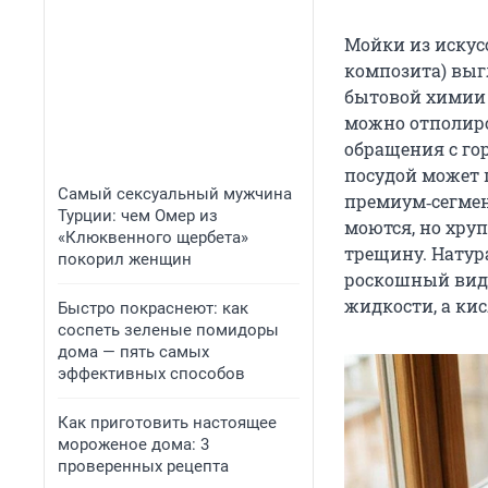
Мойки из искус
композита) выг
бытовой химии
можно отполиро
обращения с го
посудой может 
Самый сексуальный мужчина
премиум‑сегмент
Турции: чем Омер из
моются, но хру
«Клюквенного щербета»
трещину. Натур
покорил женщин
роскошный вид,
жидкости, а ки
Быстро покраснеют: как
соспеть зеленые помидоры
дома — пять самых
эффективных способов
Как приготовить настоящее
мороженое дома: 3
проверенных рецепта