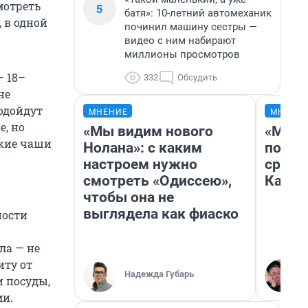
мотреть
5
батя»: 10-летний автомеханик
 в одной
починил машину сестры —
видео с ним набирают
миллионы просмотров
 18–
332
Обсудить
не
подойдут
МНЕНИЕ
МНЕНИ
е, но
«Мы видим нового
«Маши
окие чаши
Нолана»: с каким
полет
настроем нужно
сравн
смотреть «Одиссею»,
Казах
чтобы она не
выглядела как фиаско
ности
ла — не
иту от
Надежда Губарь
 посуды,
и.