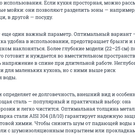
о использования. Если кухня просторная, можно расс
е мойки: они позволяют разделить зоны — например,
, в другой — посуду.
 еще один важный параметр. Оптимальный вариант —
йка удобна в использовании, предотвращает брызги и 
ком наклоняться. Более глубокие модели (22–25 см) 
сто готовит и нуждается во вместительном пространств
 напряжение в спине при длительной работе. Неглуб
ши для маленьких кухонь, но с ними выше риск
 воды.
 определяет ее долговечность, внешний вид и особен
ющая сталь — популярный и практичный выбор: она
ррозии и легко чистится. Оптимальная толщина метал
 марка стали AISI 304 (18/10) гарантирует надежную защ
товой химии. Чтобы снизить шум от падающей воды и
ели с шумоизоляционным покрытием или прокладкам