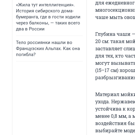
для ежедневног
«Жила тут интеллигенция».
многосекционны
История сибирского дома-
чаше мыть овощи
бумеранга, где в гости ходили
через балконы, — таких всего
два в России
Глубина чаши —
20 см: такая мо
Тело россиянки нашли во
заставляет слиш
Французских Альпах. Как она
погибла?
для тех, кто ча
могут вызывать
(15–17 см) хоро
разбрызгивания
Материал мойки
ухода. Нержаве
устойчива к ко
менее 0,8 мм, а
воздействия бы
выбирайте мод