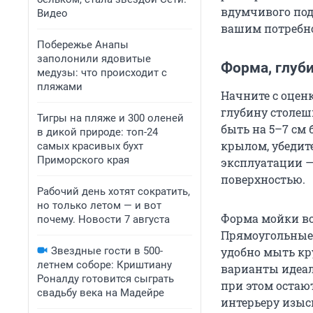
вдумчивого подх
Видео
вашим потребно
Побережье Анапы
заполонили ядовитые
Форма, глуби
медузы: что происходит с
пляжами
Начните с оцен
глубину столеш
Тигры на пляже и 300 оленей
быть на 5–7 см
в дикой природе: топ-24
крылом, убедите
самых красивых бухт
Приморского края
эксплуатации —
поверхностью.
Рабочий день хотят сократить,
но только летом — и вот
Форма мойки во
почему. Новости 7 августа
Прямоугольные 
удобно мыть кр
Звездные гости в 500-
летнем соборе: Криштиану
варианты идеал
Роналду готовится сыграть
при этом остаю
свадьбу века на Мадейре
интерьеру изыс