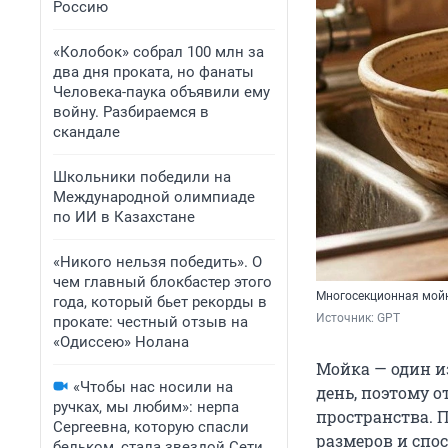
Россию
«Колобок» собрал 100 млн за
два дня проката, но фанаты
Человека-паука объявили ему
войну. Разбираемся в
скандале
Школьники победили на
Международной олимпиаде
по ИИ в Казахстане
«Никого нельзя победить». О
чем главный блокбастер этого
Многосекционная мойк
года, который бьет рекорды в
Источник: 
GPT
прокате: честный отзыв на
«Одиссею» Нолана
Мойка — один и
«Чтобы нас носили на
день, поэтому о
ручках, мы любим»: нерпа
пространства. П
Сергеевна, которую спасли
размеров и спо
бельком, стала звездой Сети.