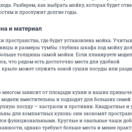
ода. Разберем, как выбрать мойку, которая будет отв
стям и прослужит долгие годы.
на и материал
ки пространства, где будет установлена мойка. Учиты
ницы и размеры тумбы: глубина шкафа под мойку до
 больше толщины самой мойки. Если планируете модел
сь, что рядом есть достаточно места для удобной
 крыло может служить зоной сушки посуды или разд
 многом зависит от площади кухни и ваших привыче
модели вместительны и подходят для больших семей:
упную посуду — кастрюли и противни. Квадратные и 
ьны для компактных кухонь: они экономят пространс
тся функциональными. Круглые и овальные чаши до
канности, однако требуют больше места и менее прак