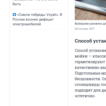
быть
«Смели гибриды Voyah». В
России возник дефицит
Выбираем раковину дл
электромобилей
Источник: 
GPT
Способ уста
Способ установ
мойки — класси
герметизируют 
качественно вы
Подстольные мо
бесшовности. О
столешницы то
подходят для д
эстетично.