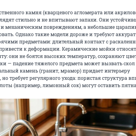
ственного камня (кварцевого агломерата или акрилов
лядят стильно и не впитывают запахи. Они устойчив
 и механическим повреждениям, а небольшие царап
вать. Однако такие модели дороже и требуют аккурат
рячими предметами: длительный контакт с раскален
привести к деформации. Керамические мойки относят
у: они не боятся высоких температур, сохраняют цвет
пки — падение тяжелого предмета может вызвать скол
альный камень (гранит, мрамор) придает интерьеру
 но требует регулярного ухода: пористая структура в
слоты (например, лимонный сок) могут оставить пятна