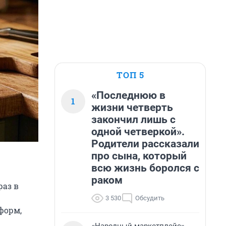
ТОП 5
«Последнюю в
1
жизни четверть
закончил лишь с
одной четверкой».
Родители рассказали
про сына, который
всю жизнь боролся с
раком
раз в
3 530
Обсудить
форм,