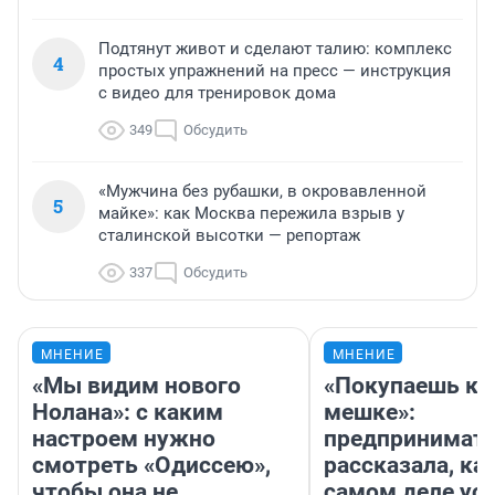
Подтянут живот и сделают талию: комплекс
4
простых упражнений на пресс — инструкция
с видео для тренировок дома
349
Обсудить
«Мужчина без рубашки, в окровавленной
5
майке»: как Москва пережила взрыв у
сталинской высотки — репортаж
337
Обсудить
МНЕНИЕ
МНЕНИЕ
«Мы видим нового
«Покупаешь ко
Нолана»: с каким
мешке»:
настроем нужно
предпринимат
смотреть «Одиссею»,
рассказала, как
чтобы она не
самом деле ус