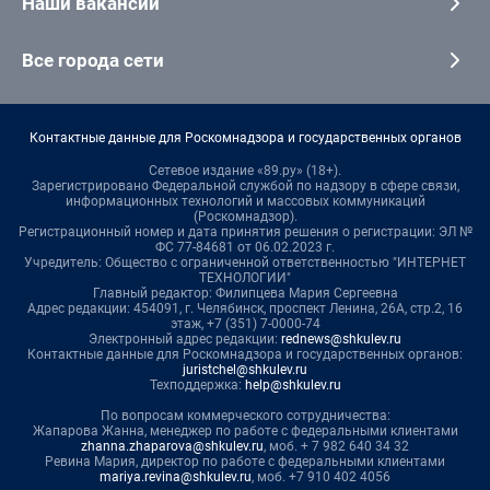
Наши вакансии
Все города сети
Контактные данные для Роскомнадзора и государственных органов
Сетевое издание «89.ру» (18+).
Зарегистрировано Федеральной службой по надзору в сфере связи,
информационных технологий и массовых коммуникаций
(Роскомнадзор).
Регистрационный номер и дата принятия решения о регистрации: ЭЛ №
ФС 77-84681 от 06.02.2023 г.
Учредитель: Общество с ограниченной ответственностью "ИНТЕРНЕТ
ТЕХНОЛОГИИ"
Главный редактор: Филипцева Мария Сергеевна
Адрес редакции: 454091, г. Челябинск, проспект Ленина, 26А, стр.2, 16
этаж, +7 (351) 7-0000-74
Электронный адрес редакции:
rednews@shkulev.ru
Контактные данные для Роскомнадзора и государственных органов:
juristchel@shkulev.ru
Техподдержка:
help@shkulev.ru
По вопросам коммерческого сотрудничества:
Жапарова Жанна, менеджер по работе с федеральными клиентами
zhanna.zhaparova@shkulev.ru
, моб. + 7 982 640 34 32
Ревина Мария, директор по работе с федеральными клиентами
mariya.revina@shkulev.ru
, моб. +7 910 402 4056