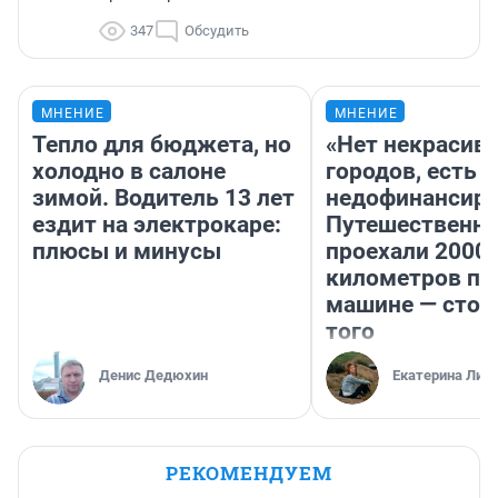
347
Обсудить
МНЕНИЕ
МНЕНИЕ
Тепло для бюджета, но
«Нет некрасив
холодно в салоне
городов, есть
зимой. Водитель 13 лет
недофинансиро
ездит на электрокаре:
Путешественн
плюсы и минусы
проехали 2000
километров по 
машине — стои
того
Денис Дедюхин
Екатерина Лит
РЕКОМЕНДУЕМ