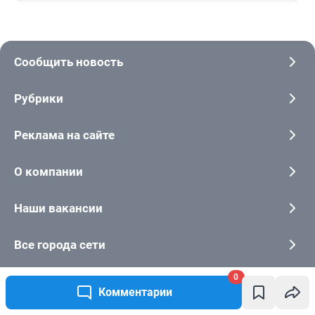
Сообщить новость
Рубрики
Реклама на сайте
О компании
Наши вакансии
Все города сети
0
Комментарии
Контактные данные для Роскомнадзора и государственных органов