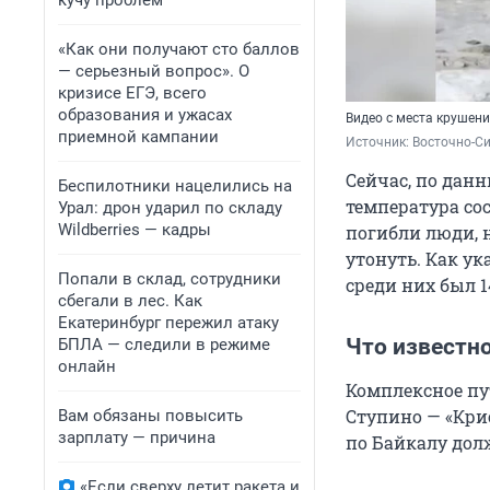
кучу проблем
«Как они получают сто баллов
— серьезный вопрос». О
кризисе ЕГЭ, всего
образования и ужасах
Видео с места крушени
приемной кампании
Источник: 
Восточно-Си
Сейчас, по данн
Беспилотники нацелились на
температура сос
Урал: дрон ударил по складу
Wildberries — кадры
погибли люди, 
утонуть. Как у
Попали в склад, сотрудники
среди них был 1
сбегали в лес. Как
Екатеринбург пережил атаку
Что известно
БПЛА — следили в режиме
онлайн
Комплексное пу
Ступино — «Кри
Вам обязаны повысить
зарплату — причина
по Байкалу дол
«Если сверху летит ракета и