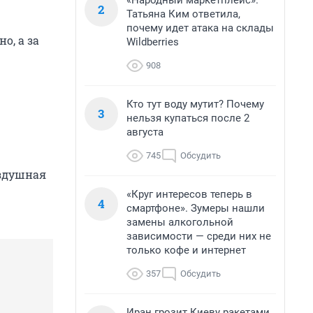
«Народный маркетплейс».
2
Татьяна Ким ответила,
почему идет атака на склады
о, а за
Wildberries
908
Кто тут воду мутит? Почему
3
нельзя купаться после 2
августа
745
Обсудить
оздушная
«Круг интересов теперь в
4
смартфоне». Зумеры нашли
замены алкогольной
зависимости — среди них не
только кофе и интернет
357
Обсудить
Иран грозит Киеву ракетами,