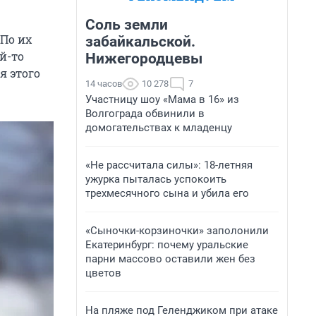
Соль земли
 По их
забайкальской.
й-то
Нижегородцевы
я этого
14 часов
10 278
7
Участницу шоу «Мама в 16» из
Волгограда обвинили в
домогательствах к младенцу
«Не рассчитала силы»: 18-летняя
ужурка пыталась успокоить
трехмесячного сына и убила его
«Сыночки-корзиночки» заполонили
Екатеринбург: почему уральские
парни массово оставили жен без
цветов
На пляже под Геленджиком при атаке