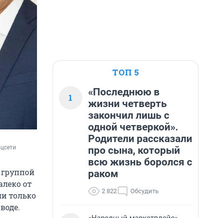
ТОП 5
«Последнюю в
1
жизни четверть
закончил лишь с
одной четверкой».
Родители рассказали
оцсети
про сына, который
всю жизнь боролся с
с группой
раком
алеко от
2 822
Обсудить
ли только
воде.