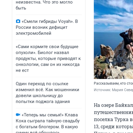
неизвестна. Что это могло
быть
«Смели гибриды Voyah». В
России возник дефицит
электромобилей
«Сами кормите свои будущие
опухоли». Биолог назвал
продукты, которые приводят к
онкологии, сам он их никогда
не ест
Один переход по ссылке
Рассказываем, кто сто
изменил всё. Как мошенники
Источник: 
Мария Север
довели школьницу до
попытки поджога здания
На озере Байкал
путешественник
«Теперь мы семья!» Клава
поселка Турка в
Кока сыграла тайную свадьбу
13, среди котор
с богатым блогером. В какую
сумму всё обошлось