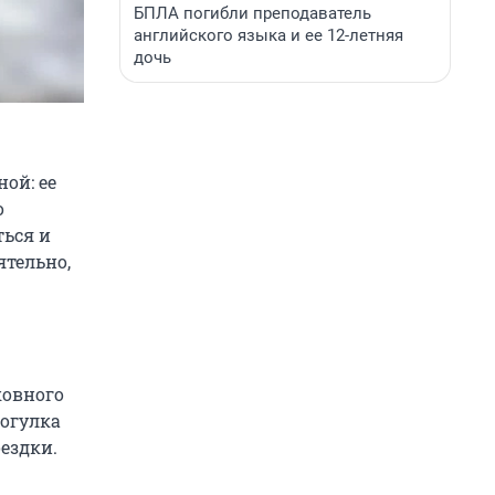
БПЛА погибли преподаватель
английского языка и ее 12-летняя
дочь
ой: ее
о
ться и
ятельно,
ковного
рогулка
ездки.