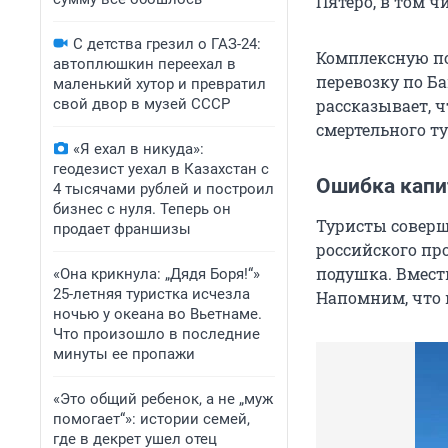
Пятеро, в том ч
С детства грезил о ГАЗ-24:
Комплексную по
автоплюшкин переехал в
перевозку по Б
маленький хутор и превратил
свой двор в музей СССР
рассказывает, 
смертельного ту
«Я ехал в никуда»:
геодезист уехал в Казахстан с
Ошибка капит
4 тысячами рублей и построил
бизнес с нуля. Теперь он
Туристы соверш
продает франшизы
российского про
подушка. Вмест
«Она крикнула: „Дядя Боря!“»
25-летняя туристка исчезла
Напомним, что н
ночью у океана во Вьетнаме.
Что произошло в последние
минуты ее пропажи
«Это общий ребенок, а не „муж
помогает“»: истории семей,
где в декрет ушел отец