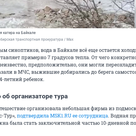
я катера на Байкале
бирская транспортная прокуратура / Maх
ым синоптиков, вода в Байкале всё еще остается холодн
тавляет примерно 7 градусов тепла. От чего конкретн
неизвестно, предположительно, они могли переохлади
казали в МЧС, выжившие добирались до берега самосто
4-летний ребенок.
 об организаторе тура
тешествие организовала небольшая фирма из подмос
с-Тур»,
подтвердила MSK1.RU ее сотрудница
. Водная п
жна была стать заключительной частью 10-дневной по