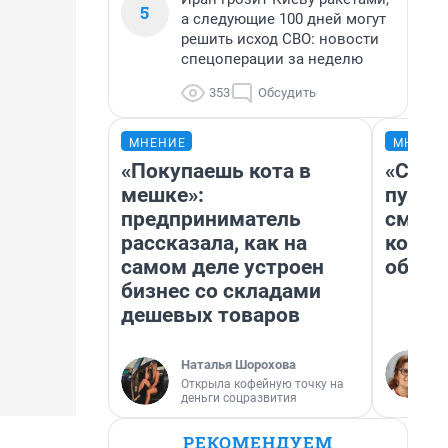
5
а следующие 100 дней могут
решить исход СВО: новости
спецоперации за неделю
353
Обсудить
МНЕНИЕ
МНЕНИ
«Покупаешь кота в
«Спут
мешке»:
пургу»
предприниматель
смерт
рассказала, как на
котор
самом деле устроен
обнар
бизнес со складами
дешевых товаров
Наталья Шорохова
Открыла кофейную точку на
деньги соцразвития
РЕКОМЕНДУЕМ