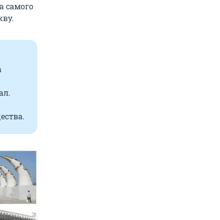
а самого
кву.
а
ал.
ества.