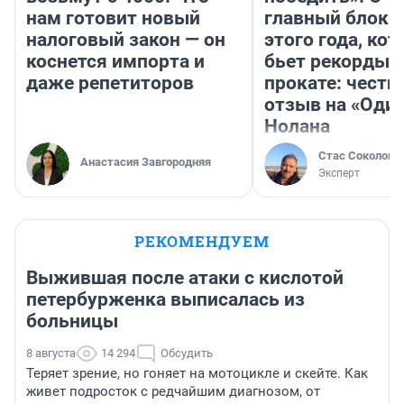
нам готовит новый
главный блокб
налоговый закон — он
этого года, ко
коснется импорта и
бьет рекорды 
даже репетиторов
прокате: честн
отзыв на «Оди
Нолана
Стас Соколов
Анастасия Завгородняя
Эксперт
РЕКОМЕНДУЕМ
Выжившая после атаки с кислотой
петербурженка выписалась из
больницы
8 августа
14 294
Обсудить
Теряет зрение, но гоняет на мотоцикле и скейте. Как
живет подросток с редчайшим диагнозом, от