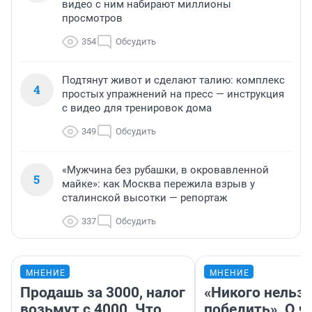
видео с ним набирают миллионы
просмотров
354
Обсудить
Подтянут живот и сделают талию: комплекс
4
простых упражнений на пресс — инструкция
с видео для тренировок дома
349
Обсудить
«Мужчина без рубашки, в окровавленной
5
майке»: как Москва пережила взрыв у
сталинской высотки — репортаж
337
Обсудить
МНЕНИЕ
МНЕНИЕ
Продашь за 3000, налог
«Никого нельз
возьмут с 4000. Что
победить». О ч