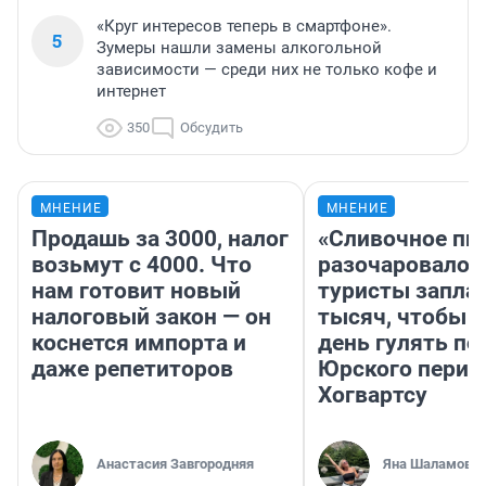
«Круг интересов теперь в смартфоне».
5
Зумеры нашли замены алкогольной
зависимости — среди них не только кофе и
интернет
350
Обсудить
МНЕНИЕ
МНЕНИЕ
Продашь за 3000, налог
«Сливочное пи
возьмут с 4000. Что
разочаровало»
нам готовит новый
туристы запла
налоговый закон — он
тысяч, чтобы 
коснется импорта и
день гулять по
даже репетиторов
Юрского перио
Хогвартсу
Анастасия Завгородняя
Яна Шаламова