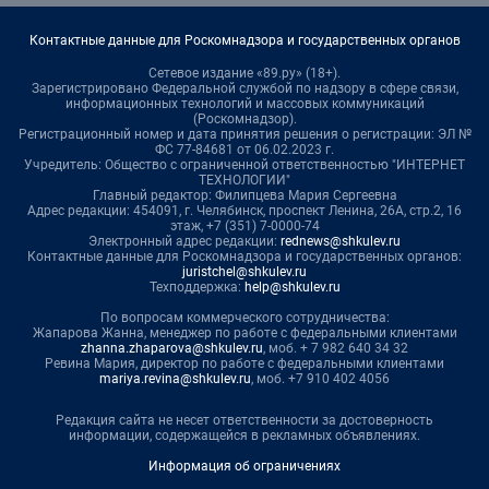
Контактные данные для Роскомнадзора и государственных органов
Сетевое издание «89.ру» (18+).
Зарегистрировано Федеральной службой по надзору в сфере связи,
информационных технологий и массовых коммуникаций
(Роскомнадзор).
Регистрационный номер и дата принятия решения о регистрации: ЭЛ №
ФС 77-84681 от 06.02.2023 г.
Учредитель: Общество с ограниченной ответственностью "ИНТЕРНЕТ
ТЕХНОЛОГИИ"
Главный редактор: Филипцева Мария Сергеевна
Адрес редакции: 454091, г. Челябинск, проспект Ленина, 26А, стр.2, 16
этаж, +7 (351) 7-0000-74
Электронный адрес редакции:
rednews@shkulev.ru
Контактные данные для Роскомнадзора и государственных органов:
juristchel@shkulev.ru
Техподдержка:
help@shkulev.ru
По вопросам коммерческого сотрудничества:
Жапарова Жанна, менеджер по работе с федеральными клиентами
zhanna.zhaparova@shkulev.ru
, моб. + 7 982 640 34 32
Ревина Мария, директор по работе с федеральными клиентами
mariya.revina@shkulev.ru
, моб. +7 910 402 4056
Редакция сайта не несет ответственности за достоверность
информации, содержащейся в рекламных объявлениях.
Информация об ограничениях