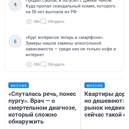
Продал Cadillac и затусил с Джеки Чаном.
4
Куда пропал скандальный комик, которого
на 50 лет выгнали из РФ
383
Обсудить
«Круг интересов теперь в смартфоне».
5
Зумеры нашли замены алкогольной
зависимости — среди них не только кофе и
интернет
350
Обсудить
МНЕНИЕ
МНЕНИЕ
«Спуталась речь, понес
Квартиры дор
пургу». Врач — о
но дешевеют: 
смертельном диагнозе,
рынок недвиж
который сложно
сейчас такой 
обнаружить