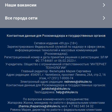
Наши вакансии
Все города сети
Контактные данные для Роскомнадзора и государственных органов
Сетевое издание «89.ру» (18+).
Зарегистрировано Федеральной службой по надзору в сфере связи,
информационных технологий и массовых коммуникаций
(Роскомнадзор).
Регистрационный номер и дата принятия решения о регистрации: ЭЛ №
ФС 77-84681 от 06.02.2023 г.
Учредитель: Общество с ограниченной ответственностью "ИНТЕРНЕТ
ТЕХНОЛОГИИ"
Главный редактор: Филипцева Мария Сергеевна
Адрес редакции: 454091, г. Челябинск, проспект Ленина, 26А, стр.2, 16
этаж, +7 (351) 7-0000-74
Электронный адрес редакции:
rednews@shkulev.ru
Контактные данные для Роскомнадзора и государственных органов:
juristchel@shkulev.ru
Техподдержка:
help@shkulev.ru
По вопросам коммерческого сотрудничества:
Жапарова Жанна, менеджер по работе с федеральными клиентами
zhanna.zhaparova@shkulev.ru
, моб. + 7 982 640 34 32
Ревина Мария, директор по работе с федеральными клиентами