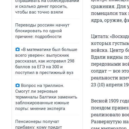
спрашивать на собеседовании
сражения. Для 
и сколько денег просить,
чтобы вас точно взяли
помещался так 
ядра, оружие, 
Переводы россиян начнут
блокировать по одной
Цитата: «Восхо
причине: подробности
которых густым
«В математике был больше
войска. Центр б
всего уверен»: выпускник
Вдали видны п
рассказал, как исправил 298
передовыми во
баллов за ЕГЭ на 300 и
солдат — все эт
поступил в престижный вуз
реальности впеч
23 (10) апреля 1
Вопрос на триллион.
Смогут ли зерновые
терминалы Балтики заменить
Весной 1909 го
заблокированные южные
поездом привез
порты: мнение эксперта
реализовало вое
Развернутую на
Пенсионеры получат
прибавку: кому придут
сам император.