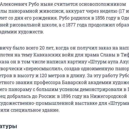
 Алексеевич Рубо ныне считается основоположником
лы панорамной живописи, аккурат через неделю (17 
 лет
со дня его рождения. Рубо родился в 1856 году в Оде
ней рисовальной школе, а с
1877 года
продолжил образ
адемии художеств.
ичу было всего 20 лет, когда он получил заказ на на
отен на тему Кавказских войн для храма Славы в Тиф
каза он в том числе написал картину «Штурм аула Ахул
творчески «переосмыслил», создав одноименную панор
етров
в высоту и
120 метров
в длину. За эту работу Руб
етного звания профессора Баварской академии художе
его панораму с большим успехом демонстрировали в 
ец добралась до России: в 1896 году на Нижегородской
художественно-промышленной выставке для «Штурма
оили специальное здание.
натуры