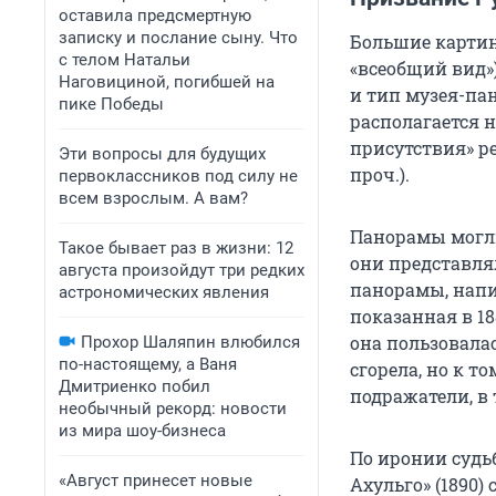
оставила предсмертную
записку и послание сыну. Что
Большие картин
с телом Натальи
«всеобщий вид»)
Наговициной, погибшей на
и тип музея-па
пике Победы
располагается 
присутствия» р
Эти вопросы для будущих
проч.).
первоклассников под силу не
всем взрослым. А вам?
Панорамы могли
Такое бывает раз в жизни: 12
они представля
августа произойдут три редких
панорамы, напи
астрономических явления
показанная в 1
она пользовала
Прохор Шаляпин влюбился
по-настоящему, а Ваня
сгорела, но к 
Дмитриенко побил
подражатели, в 
необычный рекорд: новости
из мира шоу-бизнеса
По иронии судь
«Август принесет новые
Ахульго» (1890