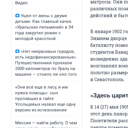
матросы. Они п
Видео
различных поза
действий и быт
Ушел от жены с двумя
детьми. Как главный качок
«Уральских пельменей» в 54
В январе 1902 
года закрутил роман с
Зимнем дворце 
молодой красоткой
баталисту помо
«Нет некрасивых городов,
студентов Бава
есть недофинансированные».
возведению зд
Путешественники проехали
возглавлял вое
2000 километров по Уралу на
полотно размер
машине — стоило ли оно того
в Севастополь.
«Они всё еще в лесу, и им
нужна помощь»: сын
«Здесь цари
пропавших в тайге
Усольцевых назвал еще одну
К
14 (27) мая 190
версию их исчезновения
этот день пано
Посетители рас
Миссия — найти работу. О чем
центре помещен