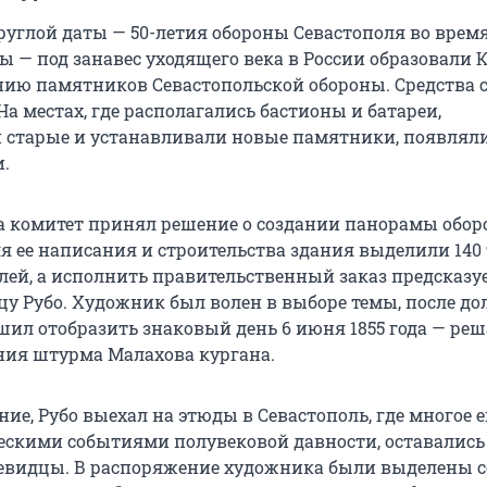
руглой даты —
50-летия
обороны Севастополя во врем
 — под занавес уходящего века в России образовали 
нию памятников Севастопольской обороны. Средства 
 На местах, где располагались бастионы и батареи,
 старые и устанавливали новые памятники, появлял
.
ода комитет принял решение о создании панорамы обо
ля ее написания и строительства здания выделили
140
ей, а исполнить правительственный заказ предсказу
у Рубо. Художник был волен в выборе темы, после до
шил отобразить знаковый день
6 июня 1855 года
— ре
ия штурма Малахова кургана.
ие, Рубо выехал на этюды в Севастополь, где многое 
скими событиями полувековой давности, оставалис
евидцы. В распоряжение художника были выделены 