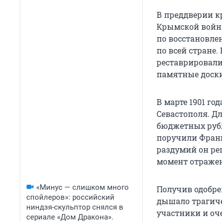
В преддверии к
Крымской войны
по восстановле
по всей стране.
реставрировали
памятные доски
В марте 1901 г
Севастополя. Д
бюджетных рубл
поручили Франц
раздумий он ре
момент отражен
«Минус — слишком много
Получив одобрен
спойлеров»: российский
дышало трагиче
ниндзя-скульптор снялся в
участники и оч
сериале «Дом Дракона».