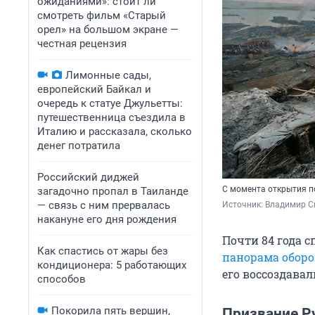
ожиданиями»: стоит ли
смотреть фильм «Старый
орел» на большом экране —
честная рецензия
Лимонные сады,
европейский Байкал и
очередь к статуе Джульетты:
путешественница съездила в
Италию и рассказала, сколько
денег потратила
Российский диджей
С момента открытия п
загадочно пропал в Таиланде
— связь с ним прервалась
Источник: 
Владимир С
накануне его дня рождения
Почти 84 года 
Как спастись от жары без
панорама оборо
кондиционера: 5 работающих
его воссоздавал
способов
Покорила пять вершин,
Призвание Р