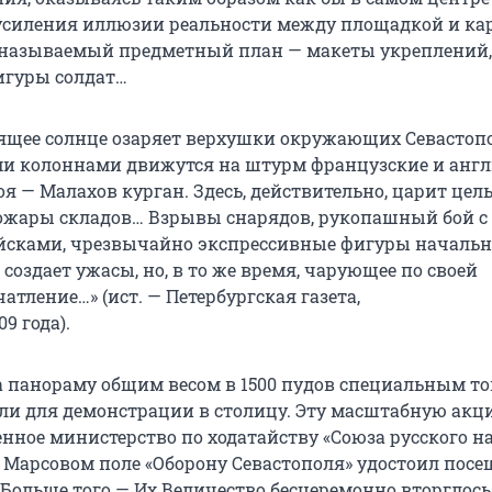
усиления иллюзии реальности между площадкой и ка
называемый предметный план — макеты укреплений,
фигуры солдат…
дящее солнце озаряет верхушки окружающих Севастопол
и колоннами движутся на штурм французские и анг
оя — Малахов курган. Здесь, действительно, царит цел
ожары складов… Взрывы снарядов, рукопашный бой с
йсками, чрезвычайно экспрессивные фигуры начальн
о создает ужасы, но, в то же время, чарующее по своей
атление…» (ист. — Петербургская газета,
909 года
).
да панораму общим весом в 1500 пудов специальным 
ли для демонстрации в столицу. Эту масштабную акц
нное министерство по ходатайству «Союза русского на
 Марсовом поле «Оборону Севастополя» удостоил пос
 Больше того — Их Величество бесцеремонно вторглось