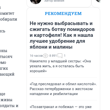
Автор мнения
я
РЕКОМЕНДУЕМ
Комитет
собирали
Не нужно выбрасывать и
сжигать ботву помидоров
ись
и картофеля! Как я нашла
лучшее удобрение для
яблони и малины
роны
16 часов
8 891
1
 тысяч
Накипело у младшей сестры: «Она
емо
уехала жить, а я осталась быть
лгих
хорошей»
шающий
«Год преследовал и облил кислотой».
Рассказ петербурженки о жестоком
еще
нападении и реабилитации
ь живы
солдаты и
«Позавтракал и побежал — это уже