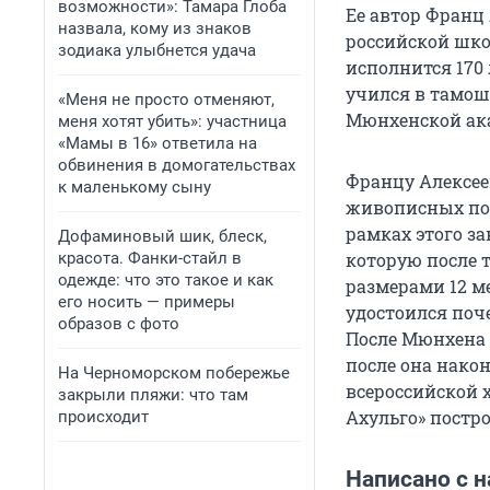
возможности»: Тамара Глоба
Ее автор Франц
назвала, кому из знаков
российской шко
зодиака улыбнется удача
исполнится
170
учился в тамош
«Меня не просто отменяют,
Мюнхенской ак
меня хотят убить»: участница
«Мамы в 16» ответила на
обвинения в домогательствах
Францу Алексеев
к маленькому сыну
живописных пол
рамках этого за
Дофаминовый шик, блеск,
красота. Фанки-стайл в
которую после 
одежде: что это такое и как
размерами
12 м
его носить — примеры
удостоился поч
образов с фото
После Мюнхена 
после она након
На Черноморском побережье
всероссийской 
закрыли пляжи: что там
Ахульго» постр
происходит
Написано с 