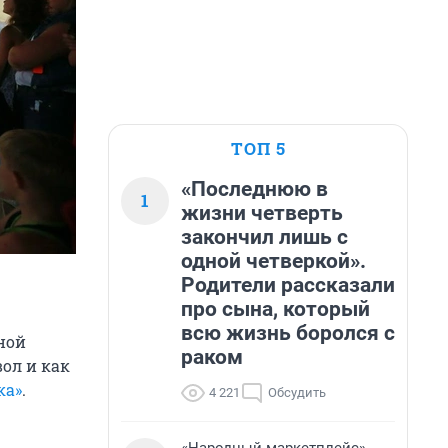
ТОП 5
«Последнюю в
1
жизни четверть
закончил лишь с
одной четверкой».
Родители рассказали
про сына, который
всю жизнь боролся с
ной
раком
ол и как
ка»
.
4 221
Обсудить