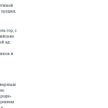
ртиной
 орудия,
ь гор, с
лийские
ый ад.
иков и
товарным
ию
рода».
ещением
 в