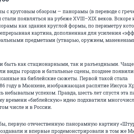
ы с круговым обзором — панорамы (в переводе с греч
 стали появляться на рубеже XVIII–XIX веков. Вскоре
норамы как здания круглой формы, по периметру кото
непрерывная картина, дополненная для усиления «эф
еальными предметами (утварью, оружием, манекенам
 быть как стационарными, так и разъездными. Чаще 
ли виды городов и батальные сцены, позднее появили
санные на библейские сюжеты. Первой такой стала
886 году в Мюнхене, изображающая распятие Иисуса Хр
сь небывалым успехом. Правда, шесть лет спустя эта 
тому времени «библейскую» идею подхватили многочис
том числе и в России.
бы, первую отечественную панорамную картину «Шту
) создавали и впервые продемонстрировали в том же М