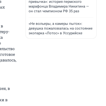
в
привычка»: история пермского
марафонца Владимира Никитина —
вых
он стал чемпионом РФ 35 раз
«Не вольеры, а камеры пыток»:
 в
девушка пожаловалась на состояние
теру-
экопарка «Лотос» в Уссурийске
ка
о
тельство
готовое
авалось,
ен, в
ки в