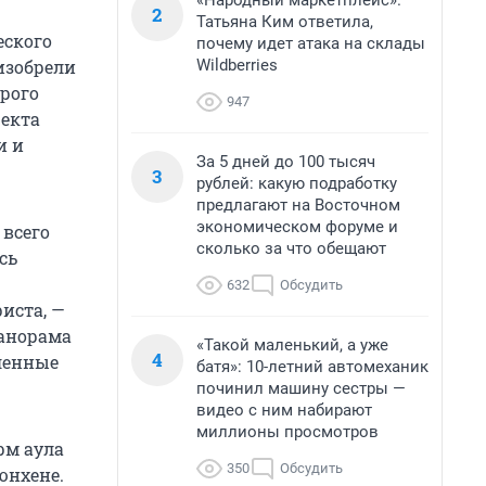
«Народный маркетплейс».
2
Татьяна Ким ответила,
еского
почему идет атака на склады
Wildberries
 изобрели
рого
947
фекта
и и
За 5 дней до 100 тысяч
3
рублей: какую подработку
предлагают на Восточном
экономическом форуме и
всего
сколько за что обещают
сь
632
Обсудить
иста, —
панорама
«Такой маленький, а уже
4
ленные
батя»: 10-летний автомеханик
починил машину сестры —
видео с ним набирают
миллионы просмотров
рм аула
350
Обсудить
юнхене.