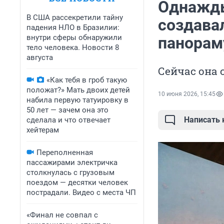
Однажды
В США рассекретили тайну
создава
падения НЛО в Бразилии:
внутри сферы обнаружили
панорам
тело человека. Новости 8
августа
Сейчас она 
«Как тебя в гроб такую
положат?» Мать двоих детей
10 июня 2026, 15:45
набила первую татуировку в
50 лет — зачем она это
Написать
сделала и что отвечает
хейтерам
Переполненная
пассажирами электричка
столкнулась с грузовым
поездом — десятки человек
пострадали. Видео с места ЧП
«Финал не совпал с