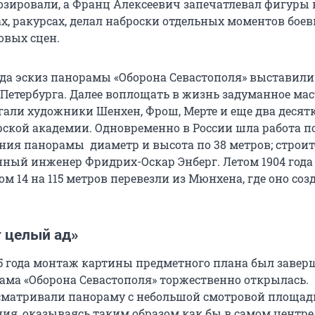
озировали, а Франц Алексеевич запечатлевал фигуры 
х, ракурсах, делал наброски отдельных моментов бое
овых сцен.
года эскиз панорамы «Оборона Севастополя» выставили
Петербурга. Далее воплощать в жизнь задуманное мас
гали художники Шенхен, Фрош, Мерте и еще два десят
рской академии. Одновременно в России шла работа п
ания панорамы диаметр и высота по
38 метров
; строи
нный инженер Фридрих-Оскар Энберг. Летом
1904 года
ом 14 на
115 метров
перевезли из Мюнхена, где оно созд
т целый ад»
5 года
монтаж картины предметного плана был заверш
рама «Оборона Севастополя» торжественно открылась.
сматривали панораму с небольшой смотровой площад
ия, оказываясь таким образом как бы в самом центре