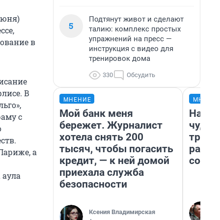
июня)
Подтянут живот и сделают
5
талию: комплекс простых
ссе,
упражнений на пресс —
ование в
инструкция с видео для
тренировок дома
330
Обсудить
писание
лисе. В
МНЕНИЕ
МНЕНИ
ьго»,
Мой банк меня
Насле
аму с
бережет. Журналист
чудом
о
хотела снять 200
транс
ств.
тысяч, чтобы погасить
разне
Париже, а
кредит, — к ней домой
совет
приехала служба
 аула
безопасности
Ксения Владимирская