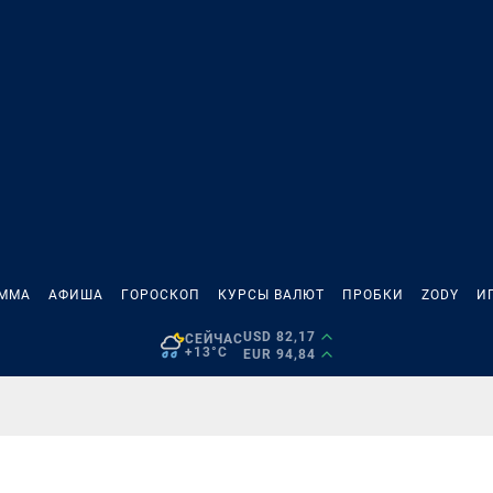
АММА
АФИША
ГОРОСКОП
КУРСЫ ВАЛЮТ
ПРОБКИ
ZODY
И
USD 82,17
СЕЙЧАС
+13°C
EUR 94,84