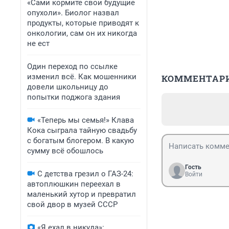
«Сами кормите свои будущие
опухоли». Биолог назвал
продукты, которые приводят к
онкологии, сам он их никогда
не ест
Один переход по ссылке
изменил всё. Как мошенники
КОММЕНТАР
довели школьницу до
попытки поджога здания
«Теперь мы семья!» Клава
Кока сыграла тайную свадьбу
с богатым блогером. В какую
сумму всё обошлось
Гость
С детства грезил о ГАЗ-24:
Войти
автоплюшкин переехал в
маленький хутор и превратил
свой двор в музей СССР
«Я ехал в никуда»: