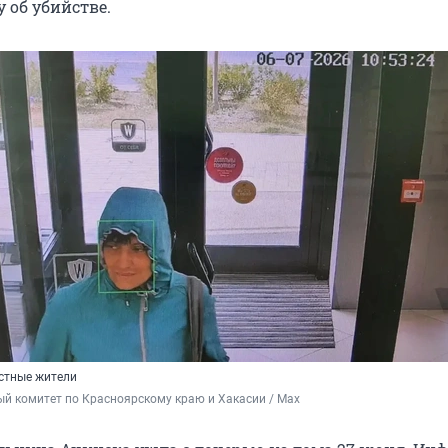
 об убийстве.
стные жители
й комитет по Красноярскому краю и Хакасии / Max