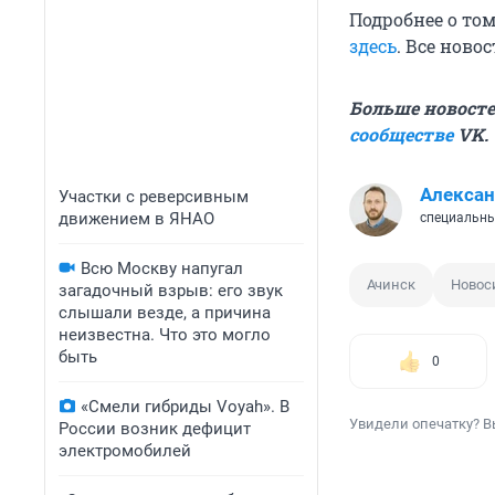
Подробнее о том
здесь
. Все ново
Больше новосте
сообществе
VK.
Алексан
Участки с реверсивным
движением в ЯНАО
специальны
Всю Москву напугал
Ачинск
Новос
загадочный взрыв: его звук
слышали везде, а причина
неизвестна. Что это могло
быть
0
«Смели гибриды Voyah». В
Увидели опечатку? В
России возник дефицит
электромобилей