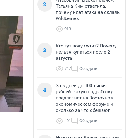
«Народный маркетплейс».
2
Татьяна Ким ответила,
почему идет атака на склады
Wildberries
913
Кто тут воду мутит? Почему
3
нельзя купаться после 2
августа
747
Обсудить
За 5 дней до 100 тысяч
4
рублей: какую подработку
предлагают на Восточном
экономическом форуме и
сколько за что обещают
401
Обсудить
Иран грозит Киеву ракетами,