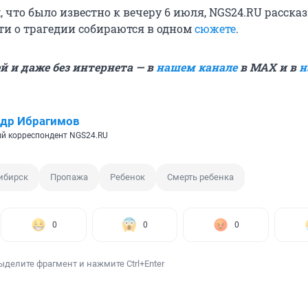
, что было известно к вечеру 6 июля, NGS24.RU расска
сти о трагедии собираются в одном
сюжете
.
й и даже без интернета — в
нашем канале
в MAX и в
н
др Ибрагимов
й корреспондент NGS24.RU
ибирск
Пропажа
Ребенок
Смерть ребенка
0
0
0
ыделите фрагмент и нажмите Ctrl+Enter