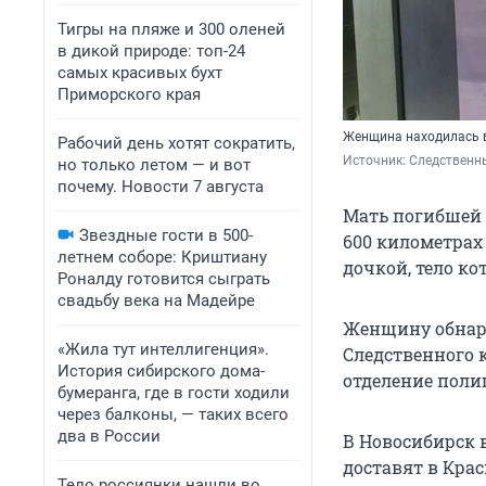
Тигры на пляже и 300 оленей
в дикой природе: топ-24
самых красивых бухт
Приморского края
Женщина находилась 
Рабочий день хотят сократить,
Источник: 
Следственны
но только летом — и вот
почему. Новости 7 августа
Мать погибшей 
Звездные гости в 500-
600 километрах 
летнем соборе: Криштиану
дочкой, тело к
Роналду готовится сыграть
свадьбу века на Мадейре
Женщину обнару
«Жила тут интеллигенция».
Следственного 
История сибирского дома-
отделение поли
бумеранга, где в гости ходили
через балконы, — таких всего
два в России
В Новосибирск 
доставят в Крас
Тело россиянки нашли во