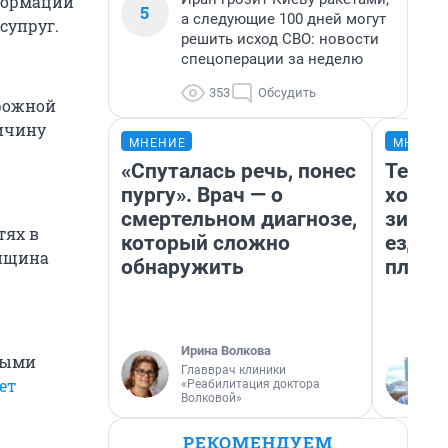
нформации
5
а следующие 100 дней могут
супруг.
решить исход СВО: новости
спецоперации за неделю
353
Обсудить
орожной
ричину
МНЕНИЕ
МНЕНИ
«Спуталась речь, понес
Тепло
пургу». Врач — о
холод
смертельном диагнозе,
зимой
тях в
который сложно
ездит
енщина
обнаружить
плюсы
Ирина Волкова
ными
Главврач клиники
ет
«Реабилитация доктора
Волковой»
РЕКОМЕНДУЕМ