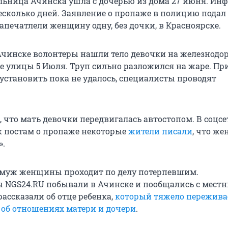
льница Ачинска ушла с дочерью из дома 27 июня. И
есколько дней. Заявление о пропаже в полицию подал 
апечатлели женщину одну, без дочки, в Красноярске.
Ачинске волонтеры нашли тело девочки на железнод
е улицы 5 Июля. Труп сильно разложился на жаре. П
 установить пока не удалось, специалисты проводят
 что мать девочки передвигалась автостопом. В соцсе
 постам о пропаже некоторые
жители писали
, что ж
».
 муж женщины проходит по делу потерпевшим.
 NGS24.RU побывали в Ачинске и пообщались с мест
ассказали об отце ребенка,
который тяжело пережива
е
об отношениях матери и дочери
.