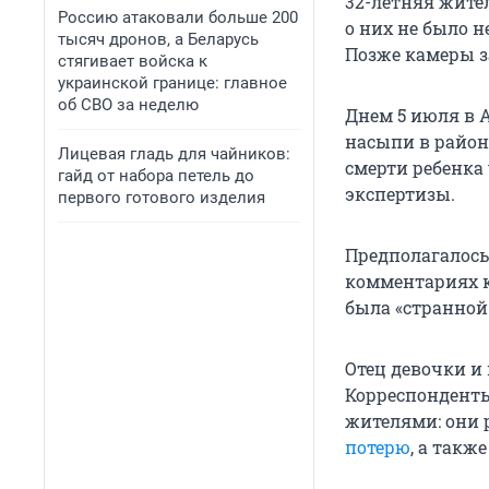
32-летняя жите
Россию атаковали больше 200
о них не было н
тысяч дронов, а Беларусь
Позже камеры з
стягивает войска к
украинской границе: главное
об СВО за неделю
Днем 5 июля в 
насыпи в район
Лицевая гладь для чайников:
смерти ребенка
гайд от набора петель до
экспертизы.
первого готового изделия
Предполагалось,
комментариях к
была «странной
Отец девочки и
Корреспонденты
жителями: они р
потерю
, а такж