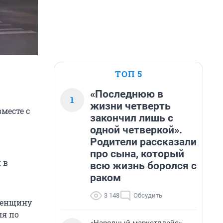
ТОП 5
«Последнюю в
1
жизни четверть
месте с
закончил лишь с
одной четверкой».
Родители рассказали
про сына, который
 в
всю жизнь боролся с
раком
3 148
Обсудить
 женщину
ля по